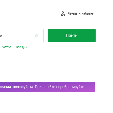
Личный кабинет
Найти
Завтра
Все дни
ровании, пожалуйста. При ошибке перебронируйте.