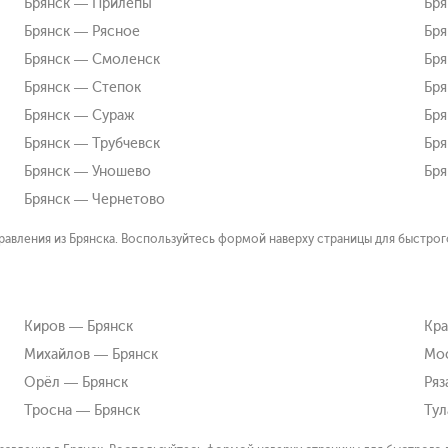
Брянск — Прилепы
Бря
Брянск — Рясное
Бря
Брянск — Смоленск
Бря
Брянск — Степок
Бря
Брянск — Сураж
Бря
Брянск — Трубчевск
Бря
Брянск — Уношево
Бря
Брянск — Чернетово
авления из Брянска. Воспользуйтесь формой наверху страницы для быстрого
Киров — Брянск
Кра
Михайлов — Брянск
Мос
Орёл — Брянск
Ряз
Тросна — Брянск
Тул