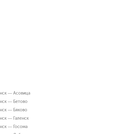
нск — Асовица
нск — Бетово
нск — Бяково
нск — Галенск
нск — Госома