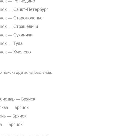
нск — Рогнедино
нск — Санкт-Петербург
нск — Старопочепье
нск — Страшевичи
нск — Сухиничи
нск — Тула
нск — Хмелево
 поиска других направлений.
снодар — Брянск
ква — Брянск
ань — Брянск
а — Брянск