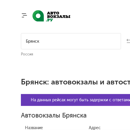
Россия
Брянск: автовокзалы и автос
На данных рейсах могут быть задержки с ответам
Автовокзалы Брянска
Название
Адрес