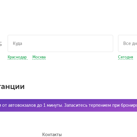
Краснодар
Москва
Сегодня
танции
и от автовокзалов до 1 минуты. Запаситесь терпением при брони
Контакты