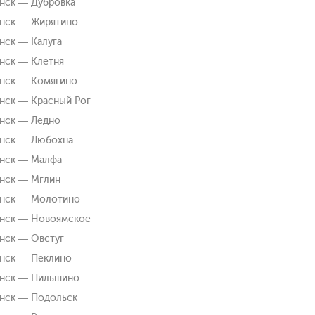
нск — Дубровка
нск — Жирятино
нск — Калуга
нск — Клетня
нск — Комягино
нск — Красный Рог
нск — Ледно
нск — Любохна
нск — Малфа
нск — Мглин
янск — Молотино
янск — Новоямское
нск — Овстуг
нск — Пеклино
янск — Пильшино
нск — Подольск