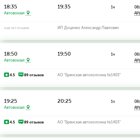
18:35
19:35
1ч
08
др
Автовокзал
ИП Доценко Александр Павлович
ещё нет отзывов
18:50
19:50
1ч
08
др
Автовокзал
4.5
89 отзывов
АО "Брянская автоколонна №1403"
19:25
20:25
1ч
08
др
Автовокзал
4.5
89 отзывов
АО "Брянская автоколонна №1403"