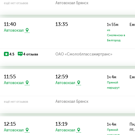
Автовокзал Брянск
ещё нет отзывов
11:40
13:35
1ч 55м
Еж
Автовокзал
из
Смоленска в
Белгород
4.5
4 отзыва
ОАО «Смолоблпассажиртранс»
11:55
12:59
1ч 4м
Еж
Автовокзал
Автовокзал
Прямой
маршрут
Автовокзал Брянск
ещё нет отзывов
12:15
13:19
1ч 4м
Пн,
пт,
Автовокзал
Автовокзал
Прямой