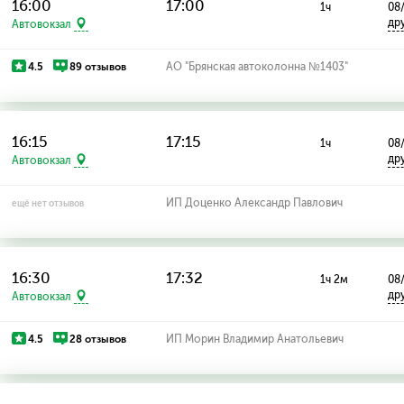
16:00
17:00
1ч
08
др
Автовокзал
4.5
89 отзывов
АО "Брянская автоколонна №1403"
16:15
17:15
1ч
08
др
Автовокзал
ИП Доценко Александр Павлович
ещё нет отзывов
16:30
17:32
1ч 2м
08
др
Автовокзал
4.5
28 отзывов
ИП Морин Владимир Анатольевич