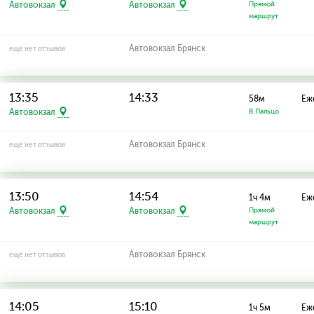
Автовокзал
Автовокзал
Прямой
маршрут
Автовокзал Брянск
ещё нет отзывов
13:35
14:33
58м
Еж
Автовокзал
В Пальцо
Автовокзал Брянск
ещё нет отзывов
13:50
14:54
1ч 4м
Еж
Автовокзал
Автовокзал
Прямой
маршрут
Автовокзал Брянск
ещё нет отзывов
14:05
15:10
1ч 5м
Еж