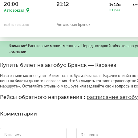
20:00
21:12
1ч 12м
Еж
Автовокзал
В Орёл
Автовокзал Брянск
ещё нет отзывов
Внимание! Расписание может меняться! Перед поездкой обязательно у
компании.
Купить билет на автобус Брянск — Карачев
На странице можно купить билет на автобус из Брянска в Карачев онлайн по 
цены на билеты данного направления.
Чтобы увидеть контакты транспортно
маршруте».
Оставляйте отзывы о маршруте или задавайте свои вопросы в к
Рейсы обратного направления :
расписание автобу
Комментарии