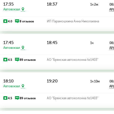
17:35
18:37
1ч 2м
08
др
Автовокзал
4.0
8 отзывов
ИП Парамошкина Анна Николаевна
17:45
18:45
1ч
08
др
Автовокзал
4.5
89 отзывов
АО "Брянская автоколонна №1403"
18:10
19:20
1ч 10м
08
др
Автовокзал
4.5
89 отзывов
АО "Брянская автоколонна №1403"