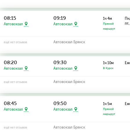
08:15
09:19
1ч 4м
Пн,
пт,
Автовокзал
Автовокзал
Прямой
маршрут
Автовокзал Брянск
ещё нет отзывов
08:20
09:30
1ч 10м
Еж
Автовокзал
Автовокзал
В Курск
Автовокзал Брянск
ещё нет отзывов
08:45
09:50
1ч 5м
Еж
Автовокзал
Автовокзал
Прямой
маршрут
Автовокзал Брянск
ещё нет отзывов