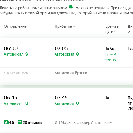
Билеты на рейсы, помеченные значком
, можно не печатать. При посадк
забудьте взять с собой оригинал документа, который вы использовали при 
Отправление
Прибытие
Время в
Дн
пути
от
06:00
07:05
1ч 5м
Еж
Автовокзал
Автовокзал
Прямой
маршрут
Автовокзал Брянск
ещё нет отзывов
06:45
07:45
1ч
Пн,
пт,
Автовокзал
Автовокзал
(по
4.5
28 отзывов
ИП Морин Владимир Анатольевич