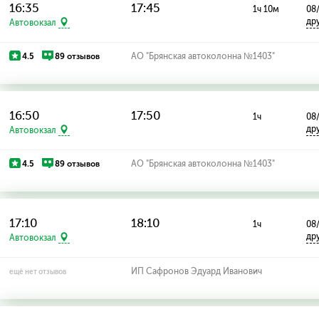
16:35
17:45
1ч 10м
08
др
Автовокзал
4.5
89 отзывов
АО "Брянская автоколонна №1403"
16:50
17:50
1ч
08
др
Автовокзал
4.5
89 отзывов
АО "Брянская автоколонна №1403"
17:10
18:10
1ч
08
др
Автовокзал
ИП Сафронов Эдуард Иванович
ещё нет отзывов