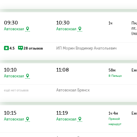
09:30
10:30
1ч
Пн,
пт,
Автовокзал
Автовокзал
(по
4.5
28 отзывов
ИП Морин Владимир Анатольевич
10:10
11:08
58м
Еж
Автовокзал
В Пальцо
Автовокзал Брянск
ещё нет отзывов
10:15
11:19
1ч 4м
Еж
Автовокзал
Автовокзал
Прямой
маршрут