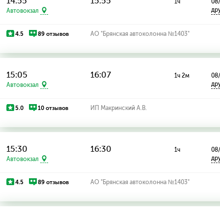
14:55
15:55
1ч
08
др
Автовокзал
4.5
89 отзывов
АО "Брянская автоколонна №1403"
15:05
16:07
1ч 2м
08
др
Автовокзал
5.0
10 отзывов
ИП Макринский А.В.
15:30
16:30
1ч
08
др
Автовокзал
4.5
89 отзывов
АО "Брянская автоколонна №1403"