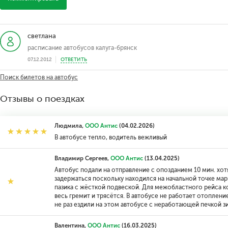
светлана
расписание автобусов калуга-брянск
07.12.2012
ОТВЕТИТЬ
Поиск билетов на автобус
Отзывы о поездках
Людмила,
ООО Антис
(04.02.2026)
В автобусе тепло, водитель вежливый
Владимир Сергеев,
ООО Антис
(13.04.2025)
Автобус подали на отправление с опозданием 10 мин. хотя
задержаться поскольку находился на начальной точке марш
пазика с жёсткой подвеской. Для межобластного рейса 
весь гремит и трясётся. В автобусе не работает отоплен
не раз ездили на этом автобусе с неработающей печкой з
Валентина,
ООО Антис
(16.03.2025)