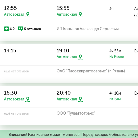
12:55
15:55
3ч
Ав
д
Автовокзал
Автовокзал
4.2
6 отзывов
ИП Копылов Александр Сергеевич
14:15
19:10
4ч 55м
Е
Автовокзал
Из Рязани
ОАО "Пассажиравтосервис" (г. Рязань)
ещё нет отзывов
16:30
20:40
4ч 10м
Е
Автовокзал
Автовокзал
Из Тулы
ООО "Тулаавтотранс"
ещё нет отзывов
Внимание! Расписание может меняться! Перед поездкой обязательно у