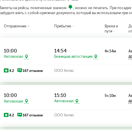
Билеты на рейсы, помеченные значком
, можно не печатать. При посадк
забудьте взять с собой оригинал документа, который вы использовали при 
Отправление
Прибытие
Время в
Д
пути
о
10:00
14:54
4ч 54м
Ав
д
Автовокзал
Бежицкая автостанция
4.2
167 отзывов
ООО Антис
10:00
15:10
5ч 10м
Ав
д
Автовокзал
Автовокзал
4.2
167 отзывов
ООО Антис