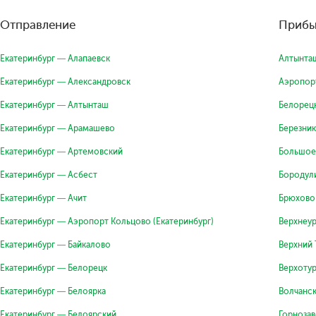
Отправление
Прибы
Екатеринбург — Алапаевск
Алтынта
Екатеринбург — Александровск
Аэропорт
Екатеринбург — Алтынташ
Белорец
Екатеринбург — Арамашево
Березник
Екатеринбург — Артемовский
Большое
Екатеринбург — Асбест
Бородул
Екатеринбург — Ачит
Брюхово
Екатеринбург — Аэропорт Кольцово (Екатеринбург)
Верхнеур
Екатеринбург — Байкалово
Верхний 
Екатеринбург — Белорецк
Верхотур
Екатеринбург — Белоярка
Волчанск
Екатеринбург — Белоярский
Горнозав