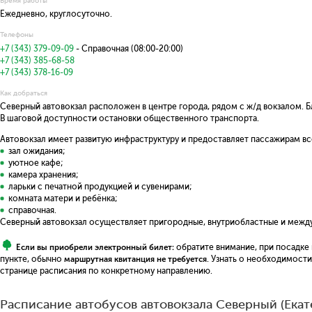
Время работы
Ежедневно, круглосуточно.
Телефоны
+7 (343) 379-09-09
- Справочная (08:00-20:00)
+7 (343) 385-68-58
+7 (343) 378-16-09
Как добраться
Северный автовокзал расположен в центре города, рядом с ж/д вокзалом. Б
В шаговой доступности остановки общественного транспорта.
Автовокзал имеет развитую инфраструктуру и предоставляет пассажирам в
зал ожидания;
уютное кафе;
камера хранения;
ларьки с печатной продукцией и сувенирами;
комната матери и ребёнка;
справочная.
Северный автовокзал осуществляет пригородные, внутриобластные и между
Если вы приобрели электронный билет:
обратите внимание, при посадке
пункте, обычно
маршрутная квитанция не требуется
. Узнать о необходимост
странице расписания по конкретному направлению.
Расписание автобусов автовокзала Северный (Екат