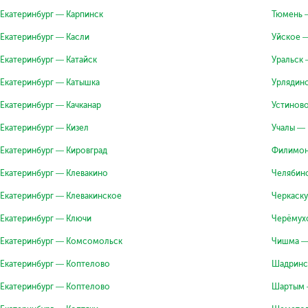
Екатеринбург — Карпинск
Тюмень 
Екатеринбург — Касли
Уйское —
Екатеринбург — Катайск
Уральск 
Екатеринбург — Катышка
Урлядинс
Екатеринбург — Качканар
Устиново
Екатеринбург — Кизел
Учалы — 
Екатеринбург — Кировград
Филимон
Екатеринбург — Клевакино
Челябинс
Екатеринбург — Клевакинское
Черкаску
Екатеринбург — Ключи
Черёмух
Екатеринбург — Комсомольск
Чишма —
Екатеринбург — Коптелово
Шадринс
Екатеринбург — Коптелово
Шартым 