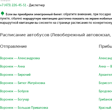
Телефон
+7 (473) 226-45-51
- Диспетчер
Если вы приобрели электронный билет:
обратите внимание, при посадке
пункте, обычно
маршрутную квитанцию досточно показать на экране мобильн
маршрутной квитанции вы сможете на странице расписания по конкретному
Расписание автобусов (Левобережный автовокзал,
Отправление
Прибы
Воронеж — Александровка
Алексан
Воронеж — Анна
Анна — 
Воронеж — Бирючий
Арханге
Воронеж — Битюг-Матрёновка
Борисог
Воронеж — Бобров
Бродово
Воронеж — Богучар
Грибано
Воронеж — Большая Приваловка
Красный