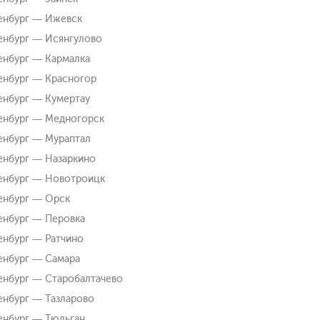
енбург — Ижевск
нбург — Исянгулово
нбург — Кармалка
нбург — Красногор
нбург — Кумертау
енбург — Медногорск
нбург — Мураптал
нбург — Назаркино
енбург — Новотроицк
енбург — Орск
нбург — Перовка
нбург — Ратчино
нбург — Самара
нбург — Старобалтачево
нбург — Тазларово
нбург — Тюльган