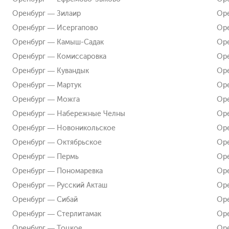
Оренбург — Зилаир
Ор
Оренбург — Исергапово
Оре
Оренбург — Камыш-Садак
Оре
Оренбург — Комиссаровка
Оре
Оренбург — Кувандык
Оре
Оренбург — Мартук
Ор
Оренбург — Можга
Оре
Оренбург — Набережные Челны
Оре
Оренбург — Новоникольское
Ор
Оренбург — Октябрьское
Ор
Оренбург — Пермь
Оре
Оренбург — Пономаревка
Оре
Оренбург — Русский Акташ
Оре
Оренбург — Сибай
Оре
Оренбург — Стерлитамак
Оре
Оренбург — Тоцкое
Оре