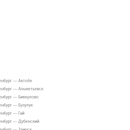
нбург — Актобе
нбург — Альметьевск
нбург — Биккулово
нбург — Бузулук
нбург — Гай
нбург — Дубенский
нбург — Заинск