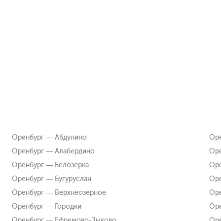
Оренбург — Абдулино
Оре
Оренбург — Алабердино
Оре
Оренбург — Белозерка
Оре
Оренбург — Бугуруслан
Оре
Оренбург — Верхнеозерное
Оре
Оренбург — Городки
Оре
Оренбург — Ефремово-Зыково
Оре