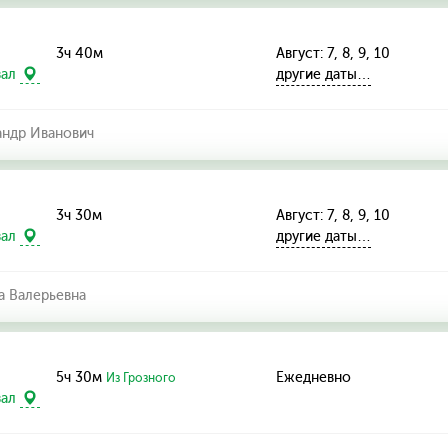
3ч 40м
Август: 7, 8, 9, 10
другие даты…
зал
андр Иванович
3ч 30м
Август: 7, 8, 9, 10
другие даты…
зал
а Валерьевна
5ч 30м
Ежедневно
Из Грозного
зал