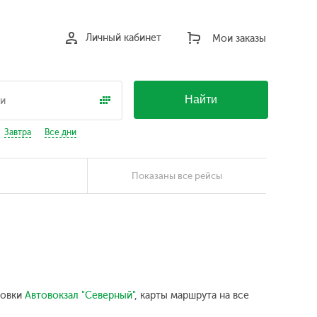
Личный кабинет
Мои заказы
Найти
Завтра
Все дни
Показаны все рейсы
новки
Автовокзал "Северный"
, карты маршрута на все