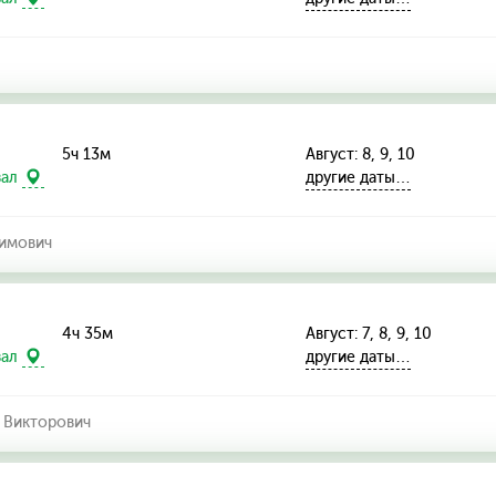
5ч 13м
Август: 8, 9, 10
другие даты…
зал
лимович
4ч 35м
Август: 7, 8, 9, 10
другие даты…
зал
 Викторович