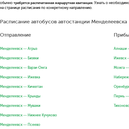
обычно
требуется распечатанная маршрутная квитанция
. Узнать о необходи
на странице расписания по конкретному направлению.
Расписание автобусов автостанции Менделеевска
Отправление
Прибы
Менделеевск — Агрыз
Алнаши 
Менделеевск — Бизяки
Ижевск 
Менделеевск — Варзи-Омга
Можга —
Менделеевск — Ижевка
Набереж
Менделеевск — Кичкетан
Оренбур
Менделеевск — Крынды
Пермь —
Менделеевск — Муважи
Тихонов
Менделеевск — Нижнее Кучуково
Менделеевск — Псеево