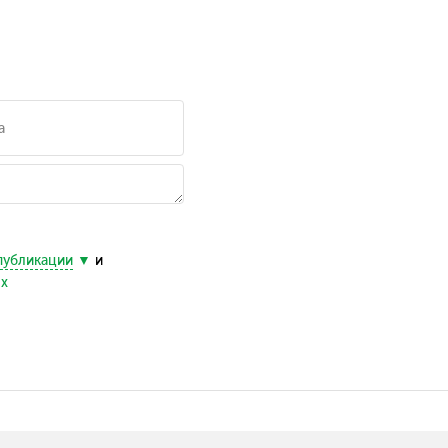
публикации
и
ых