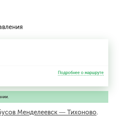
авления
Подробнее о маршруте
ании.
бусов Менделеевск — Тихоново
.