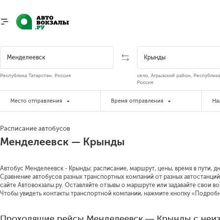
Республика Татарстан, Россия
село, Агрызский район, Республика
Россия
Место отправления
Время отправления
На
Расписание автобусов
Менделеевск — Крынды
Автобус Менделеевск - Крынды: расписание, маршрут, цены, время в пути, д
Сравнение автобусов разных транспортных компаний от разных автостанций
сайте Автовокзалы.ру. Оставляйте отзывы о маршруте или задавайте свои в
Чтобы увидеть контакты транспортной компании, нажмите кнопку «Подроб
Проходящие рейсы Менделеевск — Крынды с неиз