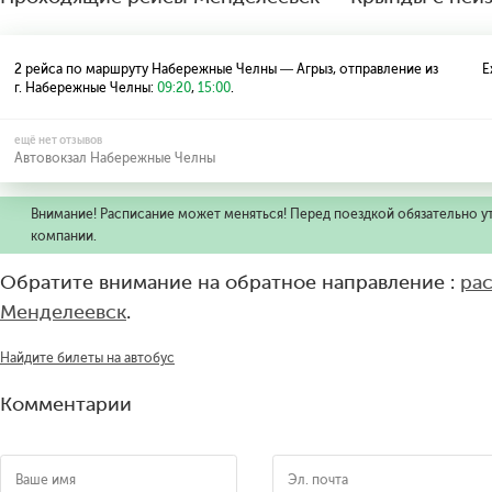
2 рейса по маршруту Набережные Челны — Агрыз, отправление из
Е
г. Набережные Челны:
09:20
,
15:00
.
ещё нет отзывов
Автовокзал Набережные Челны
Внимание! Расписание может меняться! Перед поездкой обязательно у
компании.
Обратите внимание на обратное направление :
ра
Менделеевск
.
Найдите билеты на автобус
Комментарии