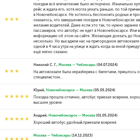
поездки всё впечатление было испорчено. Изначально куп
рейс и ждала его, хотя могла уехать раньше, по той причи
в Новочебоксарск. Не хотелось беспокоить родных и про
оказалось, что завершение поездки в Новочебоксарске за
желания водителей. Даже если это так, то нужно заранее
пассажиров, что автобус не едет в Новочебоксарск. Или 
информацию об этом на сайте. Желающих доехать до Но
несколько. Но высадили нас на пригородном автовокзале
одной в 4 часа утра на улице и ждать когда за мной прие
ещё мягко сказано.
Николай С. Г.,
Москва — Чебоксары
(04.07.2024)
На автовокзале была неразбериха с билетами, пришлось 
специалистом...
Юрий,
Новочебоксарск — Москва
(05.05.2024)
Поездка прошпа отлично, автобус приехал вовремя, хорош
высшем уровне.
Андрей,
Новочебоксарск — Москва
(01.05.2024)
Хороший автобус,удобный,приехали вовремя
Москва — Чебоксары
(14.12.2023)