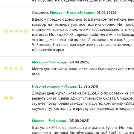
Автобус чистый, сидения мягкие, доехали быстро, с комф
Людмила,
Москва — Новочебоксарск
(01.06.2025)
В целом поездкой довольны, водители компетентные, веж
комфортная температура., все тихо и спокойно. Нет про
опьянении. Единственное, что меня разочаровало, это ин
выезда из Москвы 20.00, а время прибытия в Новочебоксар
что поедем по платной дороге. А оказалось что вообще 
Чебоксары. Но к счастью водители оказались отзывчивые 
в Новочебоксарск.
Москва — Чебоксары
(29.04.2025)
Места для ног очень мало, остановка была через час, в ит
часа
Новочебоксарск — Москва
(15.09.2024)
Добрый день,купил билет на 04.11.24. Но по болезни не с
вернуть билет. Сняли 32% от стоимости билета. Слишком
заранее предупредил за неделю.У других компаний5 -15%.
случаи,а тут как пол пути проеду взяли денег,хотя никуда н
Москва — Чебоксары
(05.08.2024)
5 августа 2024 года приехала на этом автобусе из Москвы
хорошее от поездки. Автобус комфортный. Соблюдаются 