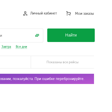
Личный кабинет
Мои заказы
Найти
Завтра
Все дни
Показаны все рейсы
ровании, пожалуйста. При ошибке перебронируйте.