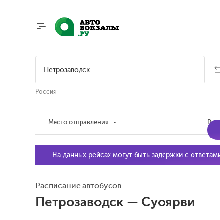
Россия
Место отправления
Вре
На данных рейсах могут быть задержки с ответам
Расписание автобусов
Петрозаводск — Суоярви