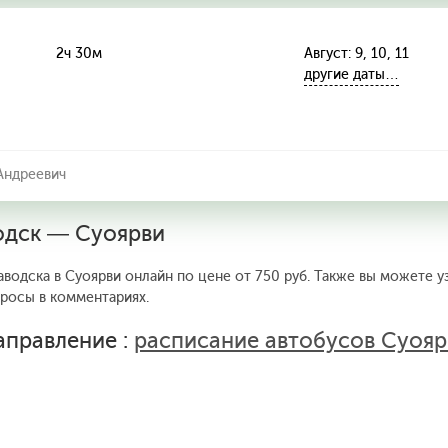
2ч 30м
Август: 9, 10, 11
другие даты…
Андреевич
водск — Суоярви
аводска в Суоярви онлайн по цене от 750 руб. Также вы можете у
просы в комментариях.
аправление :
расписание автобусов Суоя