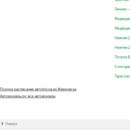
Линево 
Медведи
Медведи
Нижняя 
Нижняя 
Петров 
Слюсаре
Тарасов
Полное расписание автобусов из Жирновска
Автовокзалы.ру: все автовокзалы
Наверх