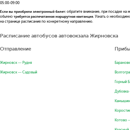
05:00-09:00
Если вы приобрели электронный билет:
обратите внимание, при посадке на 
обычно
требуется распечатанная маршрутная квитанция
. Узнать о необходи
на странице расписания по конкретному направлению.
Расписание автобусов автовокзала Жирновска
Отправление
Прибы
Жирновск — Рудня
Баранов
Жирновск — Садовый
Волгогр
Горный 
Дубовка
Камышин
Корости
Котово 
Красный