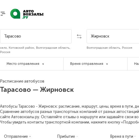
село, Котовский район, Волгоградская область,
Волгоградская область, Россия
Россия
Место отправления
Время отправления
На
Расписание автобусов
Тарасово — Жирновск
Автобусы Тарасово - Жирновск: расписание, маршрут, цены, время в пути, д
Сравнение автобусов разных транспортных компаний от разных автостанций
сайте Автовокзалы.ру. Оставляйте отзывы о маршруте или задавайте свои в
Чтобы увидеть контакты транспортной компании, нажмите кнопку «Подроб
Отправление
Прибытие
Время в пути