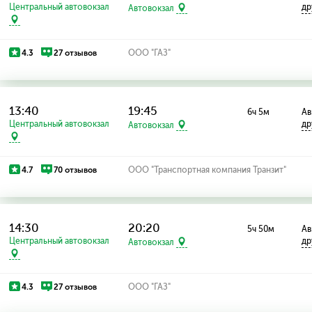
Центральный автовокзал
др
Автовокзал
4.3
27 отзывов
ООО "ГАЗ"
13:40
19:45
6ч 5м
Ав
Центральный автовокзал
др
Автовокзал
4.7
70 отзывов
ООО "Транспортная компания Транзит"
14:30
20:20
5ч 50м
Ав
Центральный автовокзал
др
Автовокзал
4.3
27 отзывов
ООО "ГАЗ"