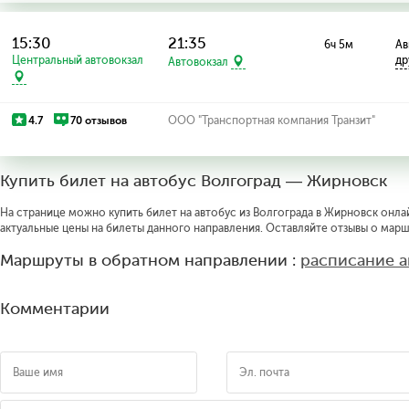
15:30
21:35
6ч 5м
Ав
Центральный автовокзал
др
Автовокзал
4.7
70 отзывов
ООО "Транспортная компания Транзит"
Купить билет на автобус Волгоград — Жирновск
На странице можно купить билет на автобус из Волгограда в Жирновск онлай
актуальные цены на билеты данного направления. Оставляйте отзывы о марш
Маршруты в обратном направлении :
расписание а
Комментарии