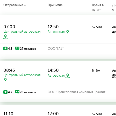
Отправление
Прибытие
Время в
Д
пути
от
07:00
12:50
5ч 50м
Ав
Центральный автовокзал
др
Автовокзал
4.3
27 отзывов
ООО "ГАЗ"
08:45
14:50
6ч 5м
Ав
Центральный автовокзал
др
Автовокзал
4.7
70 отзывов
ООО "Транспортная компания Транзит"
11:10
17:00
5ч 50м
Ав