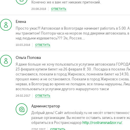
Конечно же к вам нет никаких притензий.
20.08.2018
ОТВЕТИТЬ
Елена
Просто ужас!!! Автовокзал в Волгограде начинает работать в 5.00. А
мы транзитом! Полтора часа на морозе под дверями автовокзала, в 
над людьми издеваетесь??? Эх, Россея....
10.03.2018
ОТВЕТИТЬ
Ольга Попова
Я даже больше не хочу пользоваться услугами автовокзала ГОР
23 февраля купили билет на 26 февраля 8: 30 . Посадка в поселке 
остановился, поехали в город Жирновск, поменяли билет на 14:30, 
прошел мимо и не остановился. Поехали в город Жирновск снова, с
нервах, в Волгоград во время не попадем, все планы нарушены, Ли
воспользоваться услугами другого маршрутного такси
26.02.2017
ОТВЕТИТЬ
Администратор
Добрый день! Сайт avtovokzaly.ru не несёт ответственност
разные организации. Вы можете оставить запись в книге 
обратиться в Ространснадзор
http://rostransnadzor.ru/
.
27.02.2017
ОТВЕТИТЬ