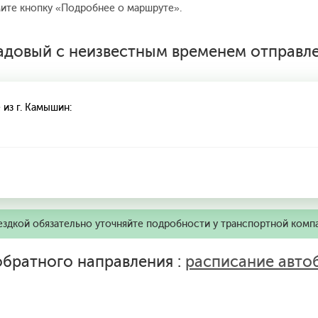
мите кнопку «Подробнее о маршруте».
довый с неизвестным временем отправл
из г. Камышин:
ездкой обязательно уточняйте подробности у транспортной комп
братного направления :
расписание авто