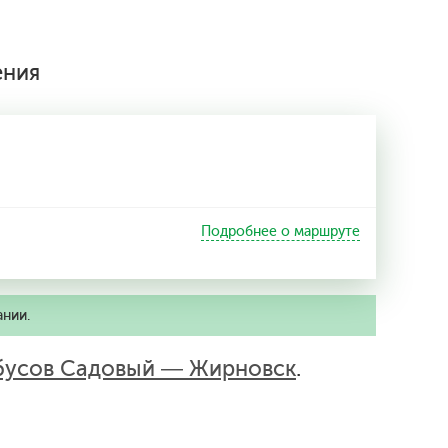
ения
Подробнее о маршруте
ании.
бусов Садовый — Жирновск
.