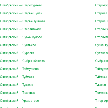
Октябрьский — Старотураево
Староту
Октябрьский — Старые Сулли
Старые 
Октябрьский — Старые Туймазы
Старые 
Октябрьский — Стерлитамак
Стерлиб
Октябрьский — Субханкулово
Стерлит
Октябрьский — Султыево
Субханк
Октябрьский — Суровка
Султыев
Октябрьский — Сыйрышбашево
Сыйрышб
Октябрьский — Таймурзино
Таймурз
Октябрьский — Туймазы
Туймазы
Октябрьский — Тукаево
Тукаево 
Октябрьский — Тюменяк
Тюменяк
Октябрьский — Уразметово
Тятер-А