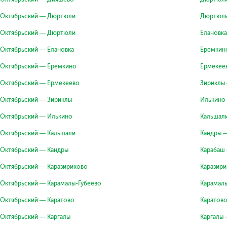
Октябрьский — Дюртюли
Дюртюли
Октябрьский — Дюртюли
Елановк
Октябрьский — Елановка
Еремкин
Октябрьский — Еремкино
Ермекее
Октябрьский — Ермекеево
Зириклы
Октябрьский — Зириклы
Илькино
Октябрьский — Илькино
Кальшал
Октябрьский — Кальшали
Кандры 
Октябрьский — Кандры
Карабаш
Октябрьский — Каразириково
Каразир
Октябрьский — Карамалы-Губеево
Карамал
Октябрьский — Каратово
Каратов
Октябрьский — Каргалы
Каргалы