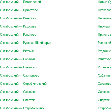
Октябрьский — Пионерский
Новые С
Октябрьский — Приютово
Нуркеев
Октябрьский — Раевский
Первома
Октябрьский — Раздолье
Пионерс
Октябрьский — Рапатово
Приютов
Октябрьский — Русская Швейцария
Раевски
Октябрьский — Рятамак
Раздоль
Октябрьский — Сабанчи
Рапатов
Октябрьский — Сакатово
Рятамак
Октябрьский — Сарманово
Сабанчи
Октябрьский — Серафимовский
Сакатов
Октябрьский — Слакбаш
Слакбаш
Октябрьский — Спартак
Спартак
Октябрьский — Старобиккино
Староби