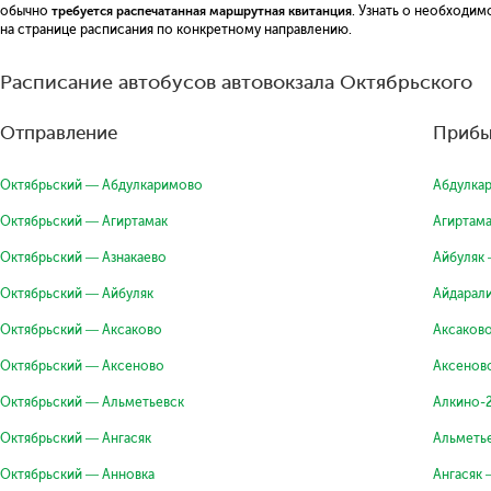
обычно
требуется распечатанная маршрутная квитанция
. Узнать о необходи
на странице расписания по конкретному направлению.
Расписание автобусов автовокзала Октябрьского
Отправление
Прибы
Октябрьский — Абдулкаримово
Абдулка
Октябрьский — Агиртамак
Агиртам
Октябрьский — Азнакаево
Айбуляк
Октябрьский — Айбуляк
Айдарал
Октябрьский — Аксаково
Аксаков
Октябрьский — Аксеново
Аксенов
Октябрьский — Альметьевск
Алкино-
Октябрьский — Ангасяк
Альметь
Октябрьский — Анновка
Ангасяк 