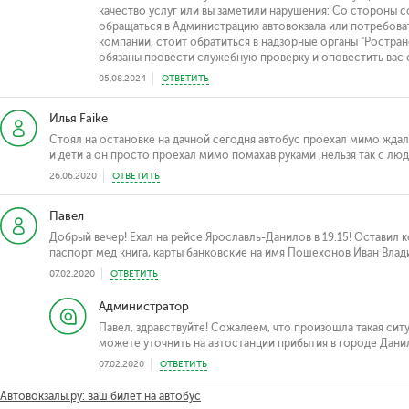
качество услуг или вы заметили нарушения: Со стороны 
обращаться в Администрацию автовокзала или потребова
компании, стоит обратиться в надзорные органы "Ростран
обязаны провести служебную проверку и оповестить вас о
05.08.2024
ОТВЕТИТЬ
Илья Faike
Стоял на остановке на дачной сегодня автобус проехал мимо ждали
и дети а он просто проехал мимо помахав руками ,нельзя так с лю
26.06.2020
ОТВЕТИТЬ
Павел
Добрый вечер! Ехал на рейсе Ярославль-Данилов в 19.15! Оставил 
паспорт мед книга, карты банковские на имя Пошехонов Иван Влад
07.02.2020
ОТВЕТИТЬ
Администратор
Павел, здравствуйте! Сожалеем, что произошла такая си
можете уточнить на автостанции прибытия в городе Данило
07.02.2020
ОТВЕТИТЬ
Автовокзалы.ру: ваш билет на автобус