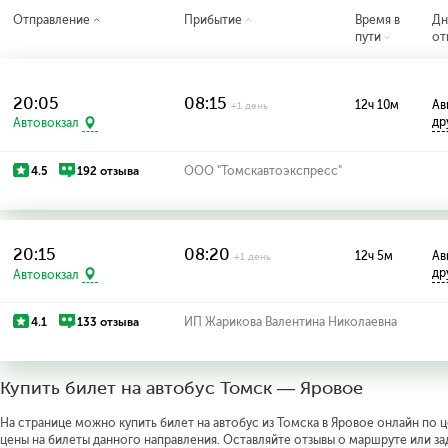
Отправление
Прибытие
Время в
Дн
пути
от
20:05
08:15
12ч 10м
Ав
+1 день
др
Автовокзал
4.5
192 отзыва
ООО "Томскавтоэкспресс"
20:15
08:20
12ч 5м
Ав
+1 день
др
Автовокзал
4.1
133 отзыва
ИП Жарикова Валентина Николаевна
Купить билет на автобус Томск — Яровое
На странице можно купить билет на автобус из Томска в Яровое онлайн по ц
цены на билеты данного направления. Оставляйте отзывы о маршруте или за