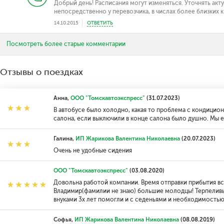
Добрый день! Расписания могут изменяться. Уточнять ак
непосредственно у перевозчика, в числах более близких к
14.10.2015
ОТВЕТИТЬ
Посмотреть более старые комментарии
Отзывы о поездках
Анна,
ООО "Томскавтоэкспресс"
(31.07.2023)
В автобусе было холодно, какая то проблема с кондицион
салона, если выключили в конце салона было душно. Мы е
Галина,
ИП Жарикова Валентина Николаевна
(20.07.2023)
Очень не удобные сидения
ООО "Томскавтоэкспресс"
(03.08.2020)
Довольна работой компании. Время отправки прибытия вс
Владимир(фамилии не знаю) большие молодцы! Терпеливы
внуками 3х лет помогли и с седеньями и необходимостью
Софья,
ИП Жарикова Валентина Николаевна
(08.08.2019)