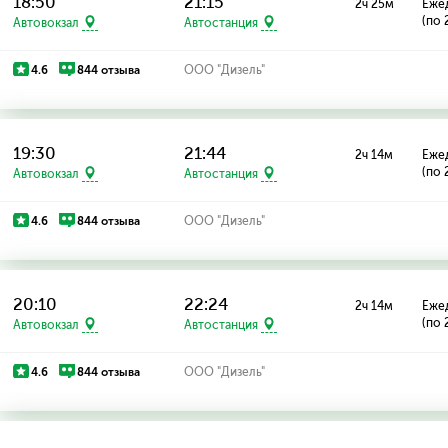
18:50
21:15
2ч 25м
Еже
(по 
Автовокзал
Автостанция
4.6
844 отзыва
ООО "Дизель"
19:30
21:44
2ч 14м
Еже
(по 
Автовокзал
Автостанция
4.6
844 отзыва
ООО "Дизель"
20:10
22:24
2ч 14м
Еже
(по 
Автовокзал
Автостанция
4.6
844 отзыва
ООО "Дизель"