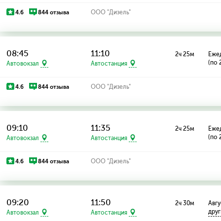
4.6
844 отзыва
ООО "Дизель"
08:45
11:10
2ч 25м
Еже
(по 
Автовокзал
Автостанция
4.6
844 отзыва
ООО "Дизель"
09:10
11:35
2ч 25м
Еже
(по 
Автовокзал
Автостанция
4.6
844 отзыва
ООО "Дизель"
09:20
11:50
2ч 30м
Авгу
дру
Автовокзал
Автостанция