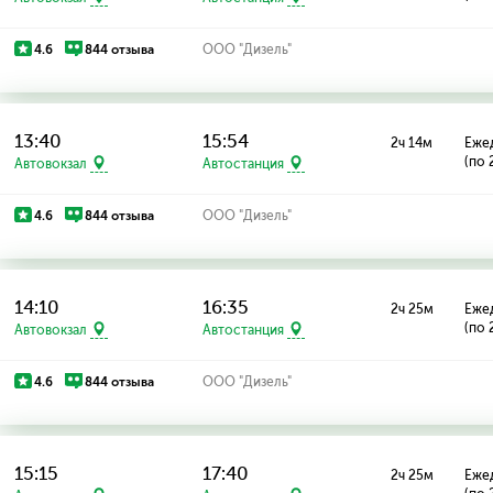
4.6
844 отзыва
ООО "Дизель"
13:40
15:54
2ч 14м
Еже
(по 
Автовокзал
Автостанция
4.6
844 отзыва
ООО "Дизель"
14:10
16:35
2ч 25м
Еже
(по 
Автовокзал
Автостанция
4.6
844 отзыва
ООО "Дизель"
15:15
17:40
2ч 25м
Еже