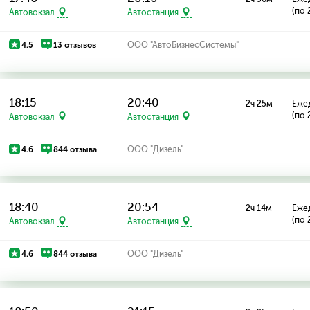
(по 
Автовокзал
Автостанция
4.5
13 отзывов
ООО "АвтоБизнесСистемы"
18:15
20:40
2ч 25м
Еже
(по 
Автовокзал
Автостанция
4.6
844 отзыва
ООО "Дизель"
18:40
20:54
2ч 14м
Еже
(по 
Автовокзал
Автостанция
4.6
844 отзыва
ООО "Дизель"