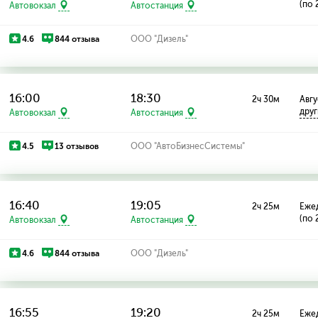
(по 
Автовокзал
Автостанция
4.6
844 отзыва
ООО "Дизель"
16:00
18:30
2ч 30м
Авгу
дру
Автовокзал
Автостанция
4.5
13 отзывов
ООО "АвтоБизнесСистемы"
16:40
19:05
2ч 25м
Еже
(по 
Автовокзал
Автостанция
4.6
844 отзыва
ООО "Дизель"
16:55
19:20
2ч 25м
Еже