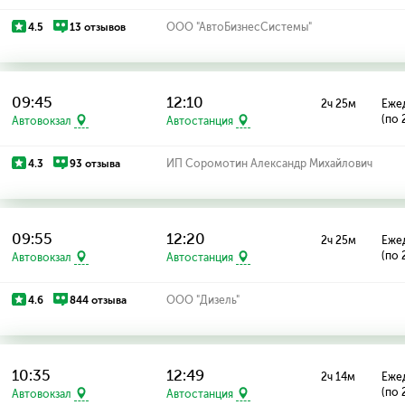
4.5
13 отзывов
ООО "АвтоБизнесСистемы"
09:45
12:10
2ч 25м
Еже
(по 
Автовокзал
Автостанция
4.3
93 отзыва
ИП Соромотин Александр Михайлович
09:55
12:20
2ч 25м
Еже
(по 
Автовокзал
Автостанция
4.6
844 отзыва
ООО "Дизель"
10:35
12:49
2ч 14м
Еже
(по 
Автовокзал
Автостанция