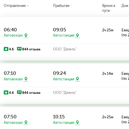
Отправление
Прибытие
Время в
Дни
пути
06:40
09:05
2ч 25м
Еже
(по 
Автовокзал
Автостанция
4.6
844 отзыва
ООО "Дизель"
07:10
09:24
2ч 14м
Еже
(по 
Автовокзал
Автостанция
4.6
844 отзыва
ООО "Дизель"
07:50
10:15
2ч 25м
Еже
(по 
Автовокзал
Автостанция