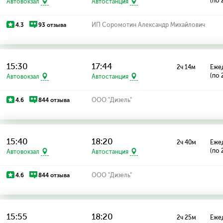
(по 
Автовокзал
Автостанция
4.3
93 отзыва
ИП Соромотин Александр Михайлович
15:30
17:44
2ч 14м
Еже
(по 
Автовокзал
Автостанция
4.6
844 отзыва
ООО "Дизель"
15:40
18:20
2ч 40м
Еже
(по 
Автовокзал
Автостанция
4.6
844 отзыва
ООО "Дизель"
15:55
18:20
2ч 25м
Еже