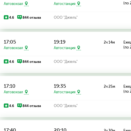
(по 
Автовокзал
Автостанция
4.6
844 отзыва
ООО "Дизель"
17:05
19:19
2ч 14м
Еже
(по 
Автовокзал
Автостанция
4.6
844 отзыва
ООО "Дизель"
17:10
19:35
2ч 25м
Еже
(по 
Автовокзал
Автостанция
4.6
844 отзыва
ООО "Дизель"
17:40
20:10
2ч 30м
Еже