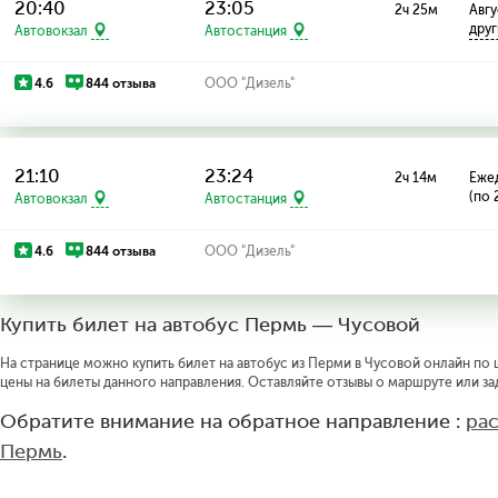
20:40
23:05
2ч 25м
Авгу
дру
Автовокзал
Автостанция
4.6
844 отзыва
ООО "Дизель"
21:10
23:24
2ч 14м
Еже
(по 
Автовокзал
Автостанция
4.6
844 отзыва
ООО "Дизель"
Купить билет на автобус Пермь — Чусовой
На странице можно купить билет на автобус из Перми в Чусовой онлайн по ц
цены на билеты данного направления. Оставляйте отзывы о маршруте или за
Обратите внимание на обратное направление :
ра
Пермь
.