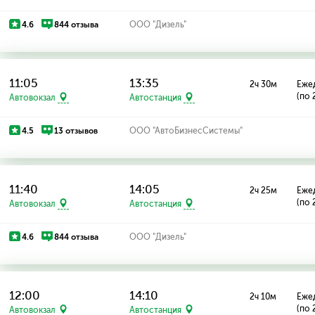
4.6
844 отзыва
ООО "Дизель"
11:05
13:35
2ч 30м
Еже
(по 
Автовокзал
Автостанция
4.5
13 отзывов
ООО "АвтоБизнесСистемы"
11:40
14:05
2ч 25м
Еже
(по 
Автовокзал
Автостанция
4.6
844 отзыва
ООО "Дизель"
12:00
14:10
2ч 10м
Еже
(по 
Автовокзал
Автостанция