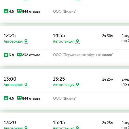
4.6
844 отзыва
ООО "Дизель"
12:25
14:55
2ч 30м
Еже
(по 
Автовокзал
Автостанция
3.8
232 отзыва
ООО "Пермские автобусные линии"
13:00
15:25
2ч 25м
Еже
(по 
Автовокзал
Автостанция
4.6
844 отзыва
ООО "Дизель"
13:20
15:45
2ч 25м
Еже
(по 
Автовокзал
Автостанция