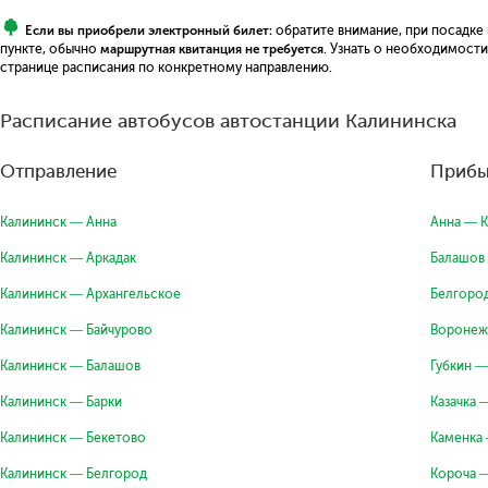
Если вы приобрели электронный билет:
обратите внимание, при посадке
пункте, обычно
маршрутная квитанция не требуется
. Узнать о необходимост
странице расписания по конкретному направлению.
Расписание автобусов автостанции Калининска
Отправление
Прибы
Калининск — Анна
Анна — 
Калининск — Аркадак
Балашов
Калининск — Архангельское
Белгоро
Калининск — Байчурово
Воронеж
Калининск — Балашов
Губкин —
Калининск — Барки
Казачка 
Калининск — Бекетово
Каменка
Калининск — Белгород
Короча 