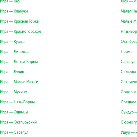
Игра — Кез
Люк — И
Игра — Клабуки
Малая Че
Игра — Красная Горка
Малые Ма
Игра — Красногорское
Нязь-Во
Игра — Кушья
Октябрь
Игра — Липовка
Пермь —
Игра — Лонки-Ворцы
Сарапул
Игра — Лучик
Селычка
Игра — Малые Мазьги
Сетпиев
Игра — Мухино
Соловьи
Игра — Нязь-Ворцы
Среднее
Игра — Одинцы
Сундур 
Игра — Октябрьский
Сюрногу
Игра — Сарапул
Ушур — 