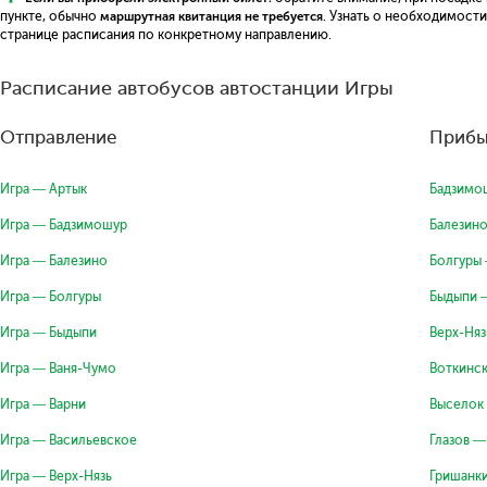
пункте, обычно
маршрутная квитанция не требуется
. Узнать о необходимост
странице расписания по конкретному направлению.
Расписание автобусов автостанции Игры
Отправление
Прибы
Игра — Артык
Бадзимо
Игра — Бадзимошур
Балезин
Игра — Балезино
Болгуры
Игра — Болгуры
Быдыпи 
Игра — Быдыпи
Верх-Няз
Игра — Ваня-Чумо
Воткинс
Игра — Варни
Выселок
Игра — Васильевское
Глазов —
Игра — Верх-Нязь
Гришанк