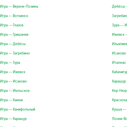
Игра — Верхне-Позимь
Дебёсы 
Игра — Воткинск
Загреби
Игра — Глазов
Зура — И
Игра — Гришанки
Ижевск 
Игра — Дебёсы
Ильяпие
Игра — Загребино
Исаково
Игра — Зура
Италмас
Игра — Ижевск
Кабачигу
Игра — Исаково
Карашур
Игра — Июльское
Кер-Нюр
Игра — Камки
Краснок
Игра — Канифольный
Кушья —
Игра — Карашур
Лонки-В