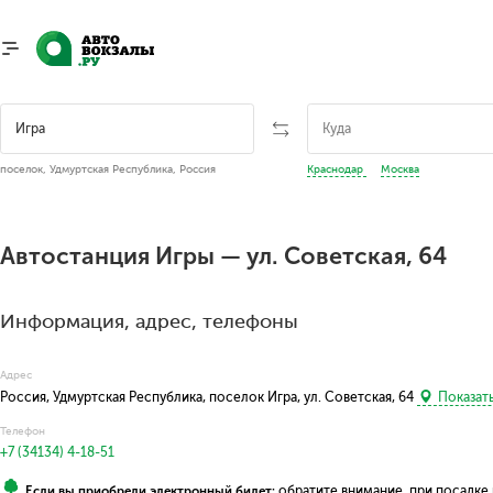
поселок, Удмуртская Республика, Россия
Краснодар
Москва
Автостанция Игры — ул. Советская, 64
Информация, адрес, телефоны
Адрес
Россия, Удмуртская Республика, поселок Игра, ул. Советская, 64
Показать
Телефон
+7 (34134) 4-18-51
Если вы приобрели электронный билет:
обратите внимание, при посадке