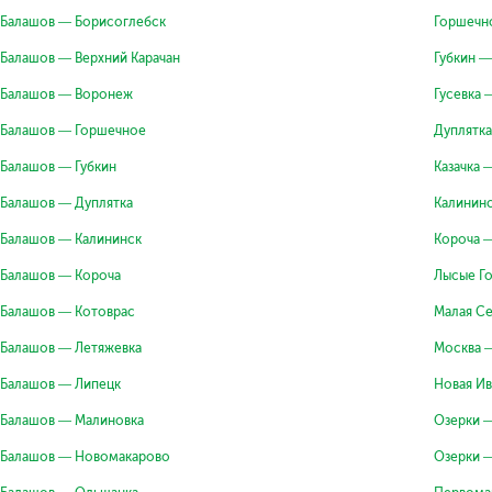
Балашов — Борисоглебск
Горшечн
Балашов — Верхний Карачан
Губкин 
Балашов — Воронеж
Гусевка 
Балашов — Горшечное
Дуплятк
Балашов — Губкин
Казачка 
Балашов — Дуплятка
Калинин
Балашов — Калининск
Короча 
Балашов — Короча
Лысые Г
Балашов — Котоврас
Малая С
Балашов — Летяжевка
Москва 
Балашов — Липецк
Новая И
Балашов — Малиновка
Озерки 
Балашов — Новомакарово
Озерки 