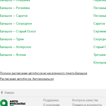
Балашов — Ольшанка
Первома
Балашов — Рогачёвка
Песчаны
Балашов — Саратов
Песчаны
Балашов — Скородное
Саратов
Балашов — Старый Оскол
Сергиев
Балашов — Турки
Скородн
Балашов — Хоперское
Старый 
Балашов — Ясенки
Третьяк
Юнгеров
Полное расписание автобусов из населенного пункта Балашов
Расписание автобусов: Автовокзалы.ру
Наверх
Поддержка
Контроль качества
О компании
Правила и документы