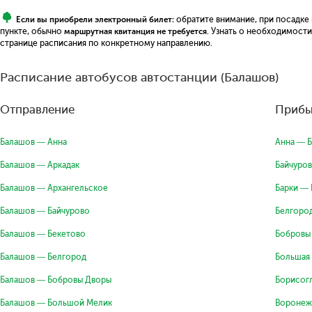
Если вы приобрели электронный билет:
обратите внимание, при посадке
пункте, обычно
маршрутная квитанция не требуется
. Узнать о необходимост
странице расписания по конкретному направлению.
Расписание автобусов автостанции (Балашов)
Отправление
Прибы
Балашов — Анна
Анна — 
Балашов — Аркадак
Байчуро
Балашов — Архангельское
Барки —
Балашов — Байчурово
Белгоро
Балашов — Бекетово
Бобровы
Балашов — Белгород
Большая
Балашов — Бобровы Дворы
Борисог
Балашов — Большой Мелик
Воронеж