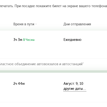
печатать. При посадке покажите билет на экране вашего телефона.
Время в пути
Дни отправления
3ч 3м
Ежедневно
В Чесма
ластное объединение автовокзалов и автостанций"
2ч 44м
Август: 9, 10
другие даты…