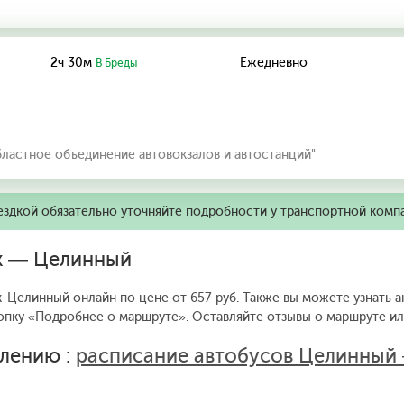
2ч 30м
Ежедневно
В Бреды
ластное объединение автовокзалов и автостанций"
ездкой обязательно уточняйте подробности у транспортной комп
ск — Целинный
-Целинный онлайн по цене от 657 руб. Также вы можете узнать а
опку «Подробнее о маршруте».
Оставляйте отзывы о маршруте или
лению :
расписание автобусов Целинный