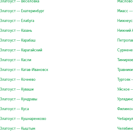
Златоуст — Веселовка
Маслово
Златоуст — Екатеринбург
Миасс —
Златоуст — Елабуга
Нижнеус
Златоуст — Казань
Нижний 
Златоуст — Карабаш
Петропа
Златоуст — Карагайский
Сурмене
Златоуст — Касли
Тимирязе
Златоуст — Катав-Ивановск
Травники
Златоуст — Кочнево
Тургояк 
Златоуст — Куваши
Уйское 
Златоуст — Кундравы
Урлядин
Златоуст — Куса
Филимон
Златоуст — Кушнаренково
Чебаркул
Златоуст — Кыштым
Челябин