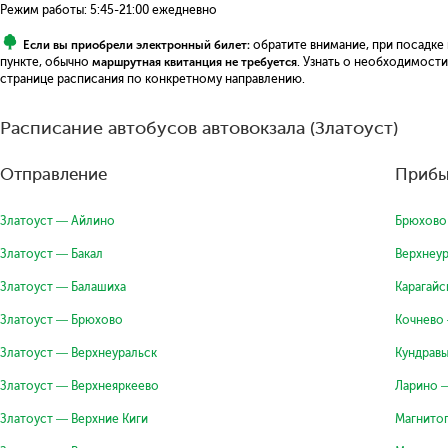
Режим работы: 5:45-21:00 ежедневно
Если вы приобрели электронный билет:
обратите внимание, при посадке
пункте, обычно
маршрутная квитанция не требуется
. Узнать о необходимост
странице расписания по конкретному направлению.
Расписание автобусов автовокзала (Златоуст)
Отправление
Прибы
Златоуст — Айлино
Брюхово
Златоуст — Бакал
Верхнеур
Златоуст — Балашиха
Карагайс
Златоуст — Брюхово
Кочнево
Златоуст — Верхнеуральск
Кундравы
Златоуст — Верхнеяркеево
Ларино 
Златоуст — Верхние Киги
Магнито