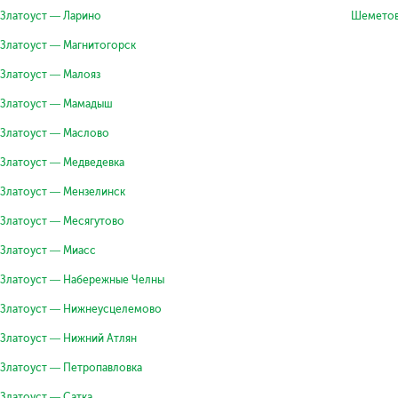
Златоуст — Ларино
Шеметов
Златоуст — Магнитогорск
Златоуст — Малояз
Златоуст — Мамадыш
Златоуст — Маслово
Златоуст — Медведевка
Златоуст — Мензелинск
Златоуст — Месягутово
Златоуст — Миасс
Златоуст — Набережные Челны
Златоуст — Нижнеусцелемово
Златоуст — Нижний Атлян
Златоуст — Петропавловка
Златоуст — Сатка