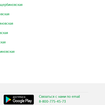
ощербиновская
вская
новская
вская
кая
иновская
Связаться с нами по email
8-800-775-45-73