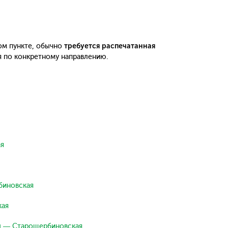
ом пункте, обычно
требуется распечатанная
я по конкретному направлению.
я
биновская
кая
ы — Старощербиновская