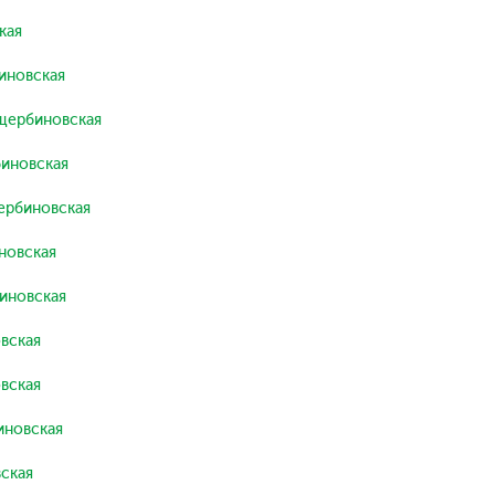
кая
иновская
щербиновская
иновская
ербиновская
новская
иновская
вская
вская
новская
ская