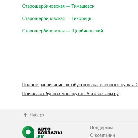
Старощербиновская — Тимашевск
Старощербиновская — Тихорецк
Старощербиновская — Щербиновский
Полное расписание автобусов из населенного пункта
Поиск автобусных маршрутов: Автовокзалы.ру
Наверх
Поддержка
О компании