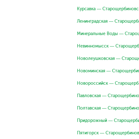
Курсавка — Старощербиновс
Ленинградская — Старощерб
Минеральные Воды — Старо
Невинномысск — Старощерб
Новолеушковская — Старощ
Новоминская — Старощерби
Новороссийск — Старощерб
Павловская — Старощербино
Полтавская — Старощербино
Придорожный — Старощерби
Пятигорск — Старощербинов