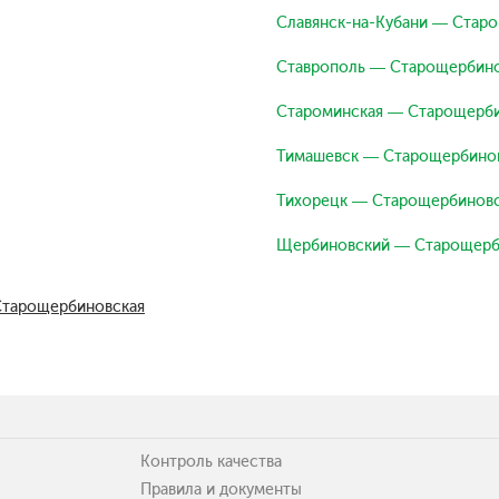
Славянск-на-Кубани — Стар
Ставрополь — Старощербино
Староминская — Старощерби
Тимашевск — Старощербино
Тихорецк — Старощербиновс
Щербиновский — Старощерб
 Старощербиновская
Контроль качества
Правила и документы