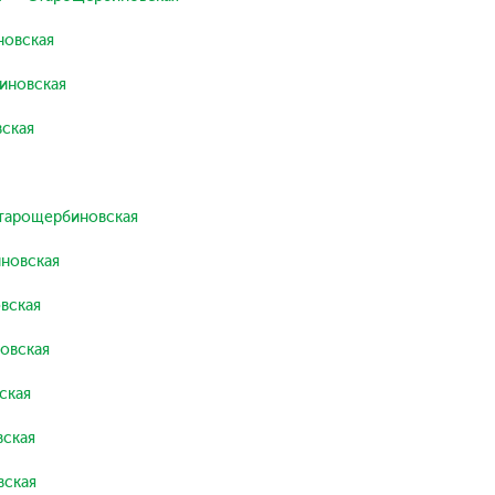
новская
иновская
ская
тарощербиновская
новская
вская
овская
ская
ская
вская