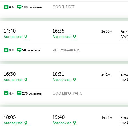
4.6
108 отзывов
ООО "НЕКСТ"
14:40
16:35
1ч 55м
Авгу
дру
Автовокзал
Автовокзал
4.8
58 отзывов
ИП Стражев А.И.
16:30
18:31
2ч 1м
Еже
(по 
Автовокзал
Автовокзал
4.4
270 отзывов
ООО ЕВРОТРАНС
18:05
19:40
1ч 35м
Еже
(по 
Автовокзал
Автовокзал