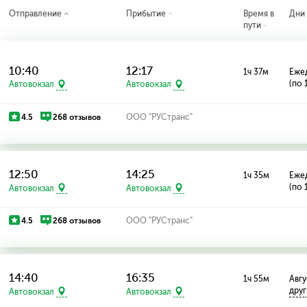
Отправление
Прибытие
Время в
Дни
пути
10:40
12:17
1ч 37м
Еже
(по 
Автовокзал
Автовокзал
4.5
268 отзывов
ООО "РУСтранс"
12:50
14:25
1ч 35м
Еже
(по 
Автовокзал
Автовокзал
4.5
268 отзывов
ООО "РУСтранс"
14:40
16:35
1ч 55м
Авгус
дру
Автовокзал
Автовокзал