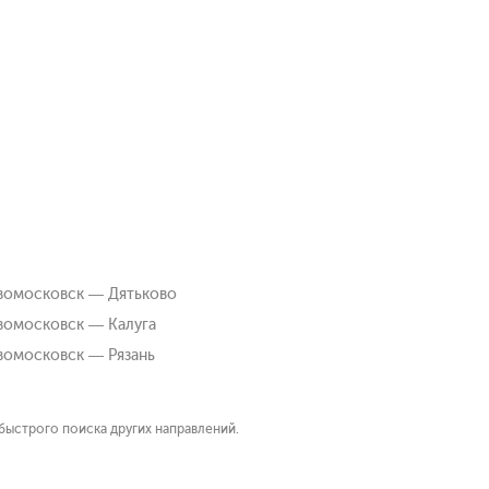
вомосковск — Дятьково
омосковск — Калуга
омосковск — Рязань
быстрого поиска других направлений.