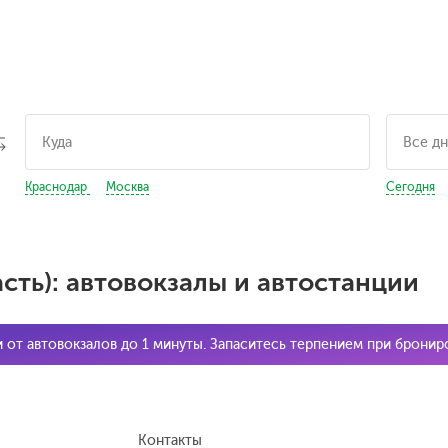
Краснодар
Москва
Сегодня
сть): автовокзалы и автостанции
и от автовокзалов до 1 минуты. Запаситесь терпением при брони
Контакты