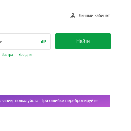
Личный кабинет
Найти
Завтра
Все дни
ровании, пожалуйста. При ошибке перебронируйте.