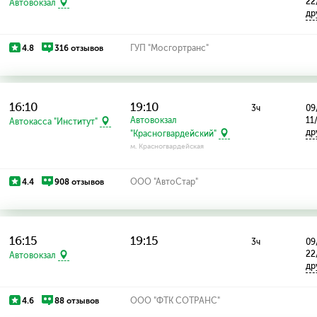
22
Автовокзал
др
4.8
316 отзывов
ГУП "Мосгортранс"
16:10
19:10
3ч
09
Автовокзал
11
Автокасса "Институт"
др
"Красногвардейский"
м. Красногвардейская
4.4
908 отзывов
ООО "АвтоСтар"
16:15
19:15
3ч
09
22
Автовокзал
др
4.6
88 отзывов
ООО "ФТК СОТРАНС"