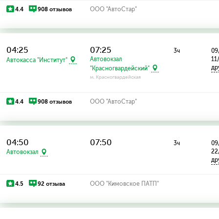
4.4
908 отзывов
ООО "АвтоСтар"
04:25
07:25
3ч
09
Автовокзал
11
Автокасса "Институт"
др
"Красногвардейский"
м. Красногвардейская
4.4
908 отзывов
ООО "АвтоСтар"
04:50
07:50
3ч
09
22
Автовокзал
др
4.5
92 отзыва
ООО "Кимовское ПАТП"