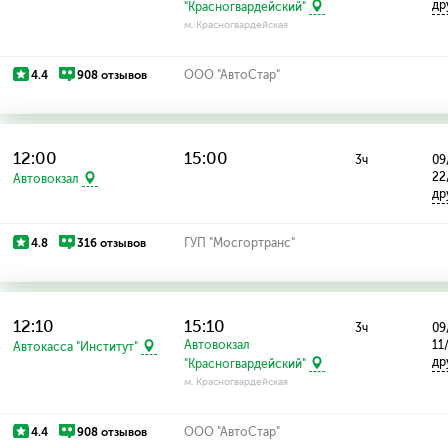
др
"Красногвардейский"
м. Красногвардейская
4.4
908 отзывов
ООО "АвтоСтар"
12:00
15:00
3ч
09
22
Автовокзал
др
4.8
316 отзывов
ГУП "Мосгортранс"
12:10
15:10
3ч
09
Автовокзал
11
Автокасса "Институт"
др
"Красногвардейский"
м. Красногвардейская
4.4
908 отзывов
ООО "АвтоСтар"