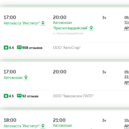
17:00
20:00
3ч
09
Автовокзал
11
Автокасса "Институт"
др
"Красногвардейский"
м. Красногвардейская
4.4
908 отзывов
ООО "АвтоСтар"
17:00
20:00
3ч
09
22
Автовокзал
др
4.5
92 отзыва
ООО "Кимовское ПАТП"
18:00
21:00
3ч
10
Автовокзал
др
Автокасса "Институт"