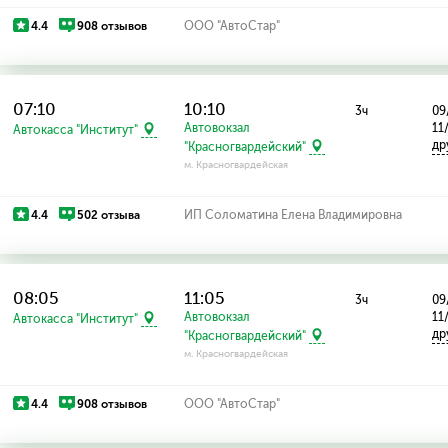
4.4
908 отзывов
ООО "АвтоСтар"
07:10
10:10
3ч
09
Автовокзал
11
Автокасса "Институт"
др
"Красногвардейский"
м. Красногвардейская
4.4
502 отзыва
ИП Соломатина Елена Владимировна
08:05
11:05
3ч
09
Автовокзал
11
Автокасса "Институт"
др
"Красногвардейский"
м. Красногвардейская
4.4
908 отзывов
ООО "АвтоСтар"