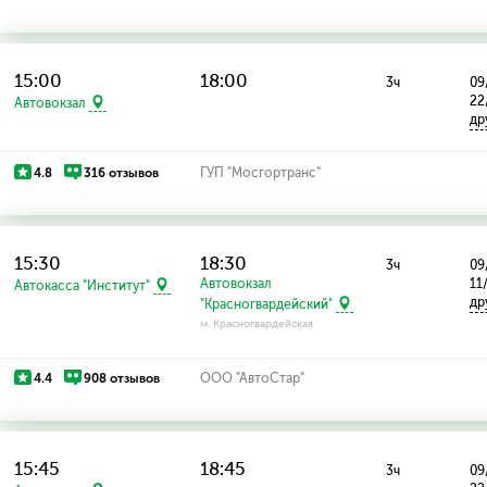
15:00
18:00
3ч
09
22
Автовокзал
др
4.8
316 отзывов
ГУП "Мосгортранс"
15:30
18:30
3ч
09
Автовокзал
11
Автокасса "Институт"
др
"Красногвардейский"
м. Красногвардейская
4.4
908 отзывов
ООО "АвтоСтар"
15:45
18:45
3ч
09