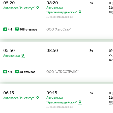
05:20
08:20
3ч
09
Автовокзал
11
Автокасса "Институт"
др
"Красногвардейский"
м. Красногвардейская
4.4
908 отзывов
ООО "АвтоСтар"
05:50
08:50
3ч
09
22
Автовокзал
др
4.6
88 отзывов
ООО "ФТК СОТРАНС"
06:15
09:15
3ч
09
Автовокзал
11
Автокасса "Институт"
др
"Красногвардейский"
м. Красногвардейская