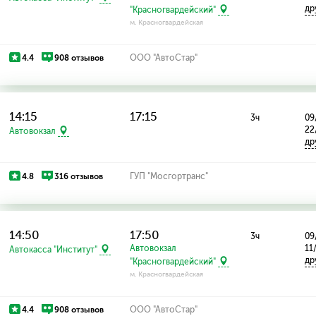
др
"Красногвардейский"
м. Красногвардейская
4.4
908 отзывов
ООО "АвтоСтар"
14:15
17:15
3ч
09
22
Автовокзал
др
4.8
316 отзывов
ГУП "Мосгортранс"
14:50
17:50
3ч
09
Автовокзал
11
Автокасса "Институт"
др
"Красногвардейский"
м. Красногвардейская
4.4
908 отзывов
ООО "АвтоСтар"