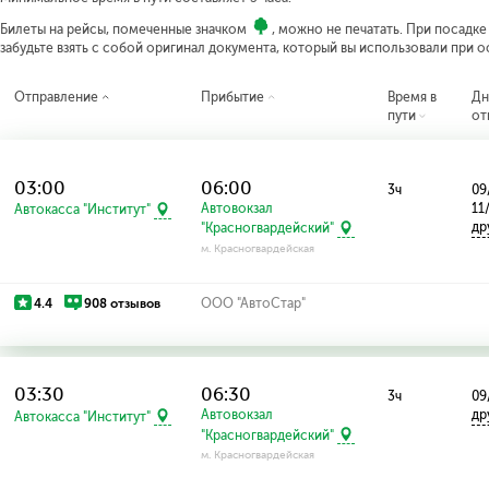
Билеты на рейсы, помеченные значком
, можно не печатать. При посадк
забудьте взять с собой оригинал документа, который вы использовали при 
Отправление
Прибытие
Время в
Дн
пути
от
03:00
06:00
3ч
09
Автовокзал
11
Автокасса "Институт"
др
"Красногвардейский"
м. Красногвардейская
4.4
908 отзывов
ООО "АвтоСтар"
03:30
06:30
3ч
09
Автовокзал
др
Автокасса "Институт"
"Красногвардейский"
м. Красногвардейская