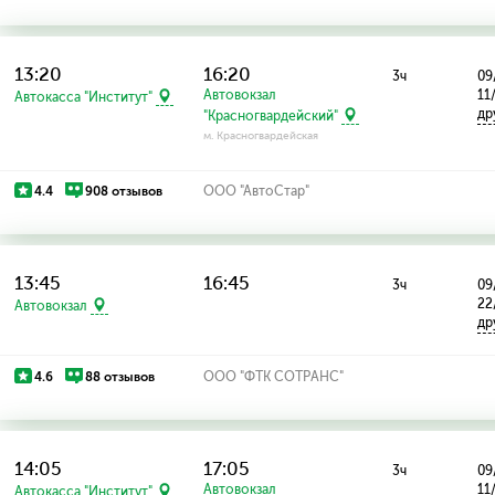
13:20
16:20
3ч
09
Автовокзал
11
Автокасса "Институт"
др
"Красногвардейский"
м. Красногвардейская
4.4
908 отзывов
ООО "АвтоСтар"
13:45
16:45
3ч
09
22
Автовокзал
др
4.6
88 отзывов
ООО "ФТК СОТРАНС"
14:05
17:05
3ч
09
Автовокзал
11
Автокасса "Институт"