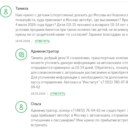
Тамила
Нам нужно с детьми (спортсмены) доехать до Москвы из Новомоско
пожалуйста, куда приезжает в Москве автобус, где высаживает? Вре
4 июля 2026 года будет? Дети (10-15 человек) в возврате 10-14 ле
условия продажи билетов при таком количестве детей, не возникну
нужны ли от родителей какие-то согласия? Заранее благодарю за 
18.03.2026
ОТВЕТИТЬ
Администратор
Тамила, добрый день! К сожалению, транспортные компан
можете уточнить данную информацию на автовокзале отп
открываются примерно за 10-14 дней. Обратитесь, пожалу
для ознакомления с актуальным расписанием и приобретени
Для уточнения информации о необходимости дополнител
кассу отправления. Автокасса "Институт" +7 (915) 780-97-
04-62
18.03.2026
ОТВЕТИТЬ
Ольга
Администратор, номер +7 (4872) 76-04-62 не существует. 
куда прибывает автобус в Москву с автовокзала, отправляю
отношение к пассажирам? Мне нужно по прибытии встретит
встречать.