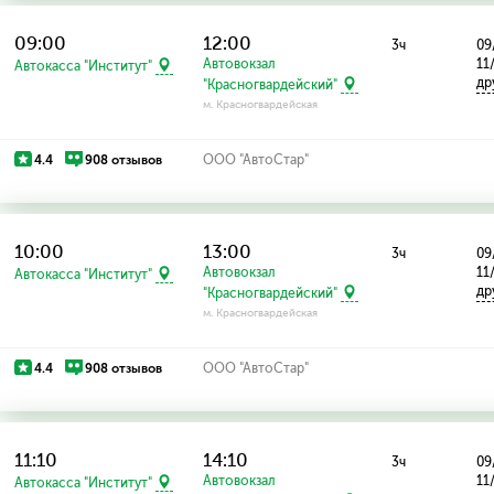
09:00
12:00
3ч
09
Автовокзал
11
Автокасса "Институт"
др
"Красногвардейский"
м. Красногвардейская
4.4
908 отзывов
ООО "АвтоСтар"
10:00
13:00
3ч
09
Автовокзал
11
Автокасса "Институт"
др
"Красногвардейский"
м. Красногвардейская
4.4
908 отзывов
ООО "АвтоСтар"
11:10
14:10
3ч
09
Автовокзал
11
Автокасса "Институт"