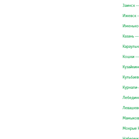
Заинск 
Ижевск 
Именько
Казань —
Караульн
Кошки —
Кузайкин
Кульбае
Курнали
Лебедин
Левашев
Мамыков
Мокрые 
Набереж