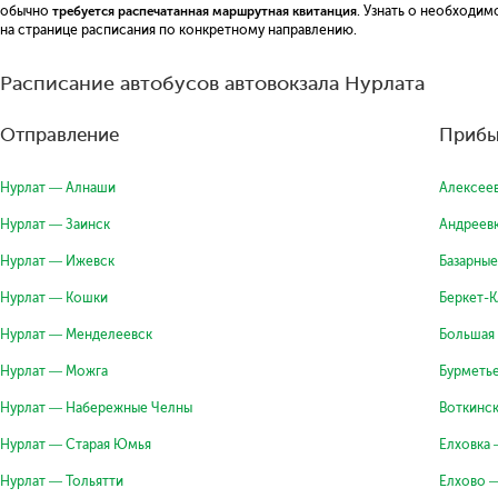
обычно
требуется распечатанная маршрутная квитанция
. Узнать о необходи
на странице расписания по конкретному направлению.
Расписание автобусов автовокзала Нурлата
Отправление
Прибы
Нурлат — Алнаши
Алексее
Нурлат — Заинск
Андреев
Нурлат — Ижевск
Базарные
Нурлат — Кошки
Беркет-
Нурлат — Менделеевск
Большая
Нурлат — Можга
Бурметь
Нурлат — Набережные Челны
Воткинс
Нурлат — Старая Юмья
Елховка 
Нурлат — Тольятти
Елхово 