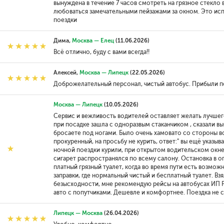
вынуждена в течение 7 часов смотреть на грязное стекло 
любоваться замечательными пейзажами за окном. Это ис
поездки
Дима,
Москва — Елец
(11.06.2026)
Всё отлично, буду с вами всегда!!
Алексей,
Москва — Липецк
(22.05.2026)
Доброжелательный персонал, чистый автобус. Прибыли п
Москва — Липецк
(10.05.2026)
Сервис и вежливость водителей оставляет желать лучшего.
при посадке зашла с одноразвым стаканчиком , сказали выб
бросаете под ногами. Было очень хамовато со стороны в
прокуренный, на просьбу не курить, ответ:" вы ещё указыва
ночной поездки курили, при открытом водительском окне
сигарет распространялся по всему салону. Остановка в 
платный грязный туалет, когда во время пути есть возмож
заправки, где нормальный чистый и бесплатный туалет. Взя
безысходности, мне рекомендую рейсы на автобусах ИП Р
авто с попутчиками. Дешевле и комфортнее. Поездка не 
Липецк — Москва
(26.04.2026)