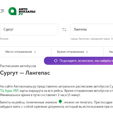
Россия
город Лангепас городской округ, 
Место отправления
Время отправления
На
Подождите, возможно, мы найдём е
Расписание автобусов
Сургут — Лангепас
На сайте Автовокзалы.ру представлено актуальное расписание автобусов Сур
ТЦ Аура
,
УБР
, карты маршрута на все рейсы. Время отправления автобусов от 
Минимальное время в пути составляет 2 часа 15 минут.
Билеты на рейсы, помеченные значком
, можно не печатать. При посадк
забудьте взять с собой оригинал документа, который вы использовали при 