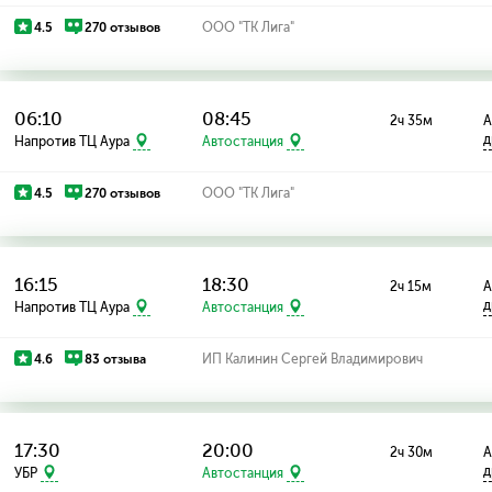
4.5
270 отзывов
ООО "ТК Лига"
06:10
08:45
2ч 35м
А
д
Напротив ТЦ Аура
Автостанция
4.5
270 отзывов
ООО "ТК Лига"
16:15
18:30
2ч 15м
А
д
Напротив ТЦ Аура
Автостанция
4.6
83 отзыва
ИП Калинин Сергей Владимирович
17:30
20:00
2ч 30м
А
д
УБР
Автостанция