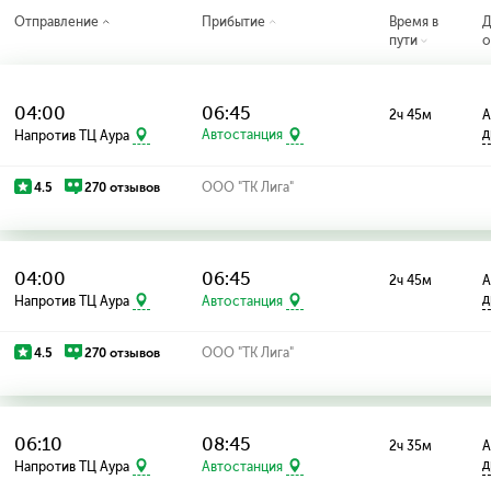
Отправление
Прибытие
Время в
Д
пути
о
04:00
06:45
2ч 45м
А
д
Напротив ТЦ Аура
Автостанция
4.5
270 отзывов
ООО "ТК Лига"
04:00
06:45
2ч 45м
А
д
Напротив ТЦ Аура
Автостанция
4.5
270 отзывов
ООО "ТК Лига"
06:10
08:45
2ч 35м
А
д
Напротив ТЦ Аура
Автостанция