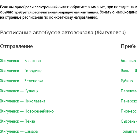
Если вы приобрели электронный билет:
обратите внимание, при посадке на 
обычно
требуется распечатанная маршрутная квитанция
. Узнать о необходи
на странице расписания по конкретному направлению.
Расписание автобусов автовокзала (Жигулевск)
Отправление
Прибы
Жигулевск — Балаково
Большая 
Жигулевск — Городище
Валы — 
Жигулевск — Зеленовка
Губино 
Жигулевск — Кузнецк
Перевол
Жигулевск — Николаевка
Печерск
Жигулевск — Новосемейкино
Пионерс
Жигулевск — Пенза
Сызрань
Жигулевск — Самара
Тольятт