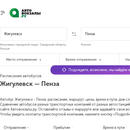
Жигулевск городской округ, Самарская область,
Россия
Россия
Место отправления
Время отправления
На
Подождите, возможно, мы найдём е
Расписание автобусов
Жигулевск — Пенза
Автобус Жигулевск - Пенза: расписание, маршрут, цены, время в пути, дни с
Сравнение автобусов разных транспортных компаний от разных автостанций 
сайте Автовокзалы.ру. Оставляйте отзывы о маршруте или задавайте свои в
Чтобы увидеть контакты транспортной компании, нажмите кнопку «Подроб
Отправление
Прибытие
Время в пути