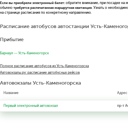
Если вы приобрели электронный билет:
обратите внимание, при посадке на 
обычно
требуется распечатанная маршрутная квитанция
. Узнать о необходи
на странице расписания по конкретному направлению.
Расписание автобусов автостанции Усть-Каменого
Прибытие
Барнаул — Усть-Каменогорск
Полное расписание автобусов из Усть-Каменогорска
Автовокзалы.ру: расписание автобусных рейсов
Автовокзалы Усть-Каменогорска
Название
Адрес
Первый электронный автовокзал
пр-т А