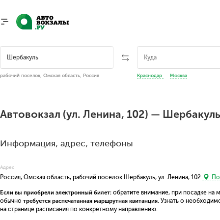
рабочий поселок, Омская область, Россия
Краснодар
Москва
Автовокзал (ул. Ленина, 102) — Шербакул
Информация, адрес, телефоны
Адрес
Россия, Омская область, рабочий поселок Шербакуль, ул. Ленина, 102
Пок
Если вы приобрели электронный билет:
обратите внимание, при посадке на 
обычно
требуется распечатанная маршрутная квитанция
. Узнать о необходи
на странице расписания по конкретному направлению.