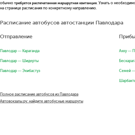
обычно
требуется распечатанная маршрутная квитанция
. Узнать о необходи
на странице расписания по конкретному направлению.
Расписание автобусов автостанции Павлодара
Отправление
Прибы
Павлодар — Караганда
Акку — 
Павлодар — Шидерты
Бескараг
Павлодар — Экибастуз
Семей —
Шарбакт
Полное расписание автобусов из Павлодара
Автовокзалы.ру: найдите автобусные маршруты