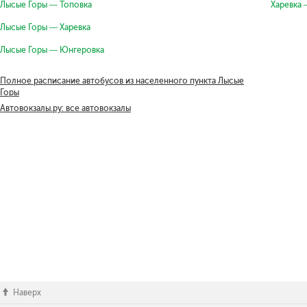
Лысые Горы — Топовка
Харевка
Лысые Горы — Харевка
Лысые Горы — Юнгеровка
Полное расписание автобусов из населенного пункта Лысые
Горы
Автовокзалы.ру: все автовокзалы
Наверх