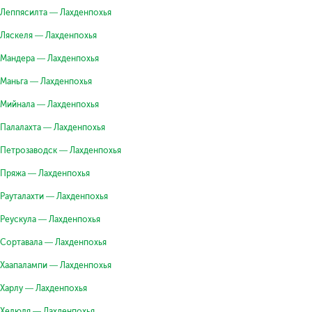
Леппясилта — Лахденпохья
Ляскеля — Лахденпохья
Мандера — Лахденпохья
Маньга — Лахденпохья
Мийнала — Лахденпохья
Палалахта — Лахденпохья
Петрозаводск — Лахденпохья
Пряжа — Лахденпохья
Рауталахти — Лахденпохья
Реускула — Лахденпохья
Сортавала — Лахденпохья
Хаапалампи — Лахденпохья
Харлу — Лахденпохья
Хелюля — Лахденпохья