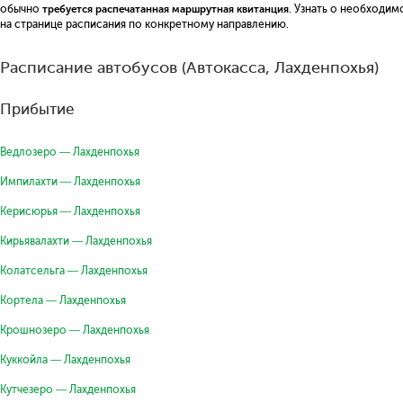
обычно
требуется распечатанная маршрутная квитанция
. Узнать о необходи
на странице расписания по конкретному направлению.
Расписание автобусов (Автокасса, Лахденпохья)
Прибытие
Ведлозеро — Лахденпохья
Импилахти — Лахденпохья
Керисюрья — Лахденпохья
Кирьявалахти — Лахденпохья
Колатсельга — Лахденпохья
Кортела — Лахденпохья
Крошнозеро — Лахденпохья
Куккойла — Лахденпохья
Кутчезеро — Лахденпохья