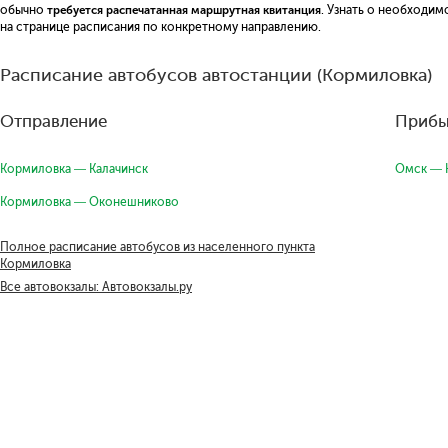
обычно
требуется распечатанная маршрутная квитанция
. Узнать о необходи
на странице расписания по конкретному направлению.
Расписание автобусов автостанции (Кормиловка)
Отправление
Прибы
Кормиловка — Калачинск
Омск — 
Кормиловка — Оконешниково
Полное расписание автобусов из населенного пункта
Кормиловка
Все автовокзалы: Автовокзалы.ру