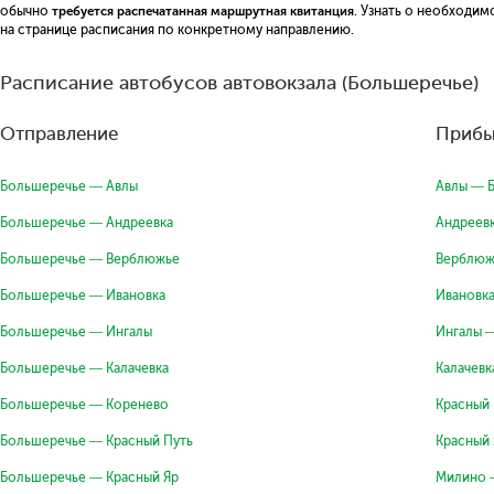
обычно
требуется распечатанная маршрутная квитанция
. Узнать о необходи
на странице расписания по конкретному направлению.
Расписание автобусов автовокзала (Большеречье)
Отправление
Прибы
Большеречье — Авлы
Авлы — 
Большеречье — Андреевка
Андреев
Большеречье — Верблюжье
Верблюж
Большеречье — Ивановка
Ивановк
Большеречье — Ингалы
Ингалы 
Большеречье — Калачевка
Калачев
Большеречье — Коренево
Красный
Большеречье — Красный Путь
Красный
Большеречье — Красный Яр
Милино 