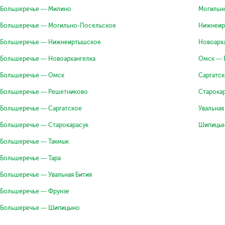
Большеречье — Милино
Могильн
Большеречье — Могильно-Посельское
Нижнеир
Большеречье — Нижнеиртышское
Новоарх
Большеречье — Новоархангелка
Омск — 
Большеречье — Омск
Саргатс
Большеречье — Решетниково
Старока
Большеречье — Саргатское
Увальная
Большеречье — Старокарасук
Шипицын
Большеречье — Такмык
Большеречье — Тара
Большеречье — Увальная Бития
Большеречье — Фрунзе
Большеречье — Шипицыно