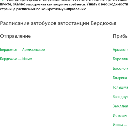
пункте, обычно
маршрутная квитанция не требуется
. Узнать о необходимост
странице расписания по конкретному направлению.
Расписание автобусов автостанции Бердюжья
Отправление
Прибы
Бердюжье — Армизонское
Армизон
Бердюжье — Ишим
Боровля
Босоног
Гагарин
Голышма
Заводоу
Земляна
Истошин
Ишим — 