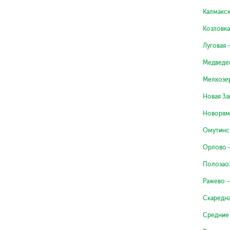
Калмакс
Козловк
Луговая
Медведе
Мелкозе
Новая З
Новорям
Омутинс
Орлово 
Полозао
Ражево 
Скаредн
Средние