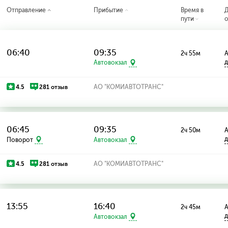
Отправление
Прибытие
Время в
пути
о
06:40
09:35
2ч 55м
А
д
Автовокзал
4.5
281 отзыв
АО "КОМИАВТОТРАНС"
06:45
09:35
2ч 50м
А
д
Поворот
Автовокзал
4.5
281 отзыв
АО "КОМИАВТОТРАНС"
13:55
16:40
2ч 45м
А
д
Автовокзал