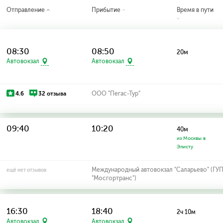
Отправление
Прибытие
Время в пути
08:30
08:50
20м
Автовокзал
Автовокзал
4.6
32 отзыва
ООО "Пегас-Тур"
09:40
10:20
40м
из Москвы в
Элисту
Международный автовокзал "Саларьево" (ГУ
ещё нет отзывов
"Мосгортранс")
16:30
18:40
2ч 10м
Автовокзал
Автовокзал