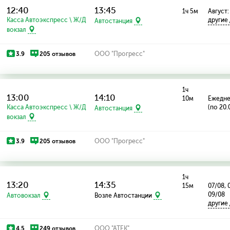
12:40
13:45
1ч 5м
Август:
Касса Автоэкспресс \ Ж/Д
другие
Автостанция
вокзал
3.9
205 отзывов
ООО "Прогресс"
1ч
13:00
14:10
10м
Ежедн
Касса Автоэкспресс \ Ж/Д
(по 20.
Автостанция
вокзал
3.9
205 отзывов
ООО "Прогресс"
1ч
13:20
14:35
15м
07/08, 
09/08
Автовокзал
Возле Автостанции
другие
4.5
249 отзывов
ООО "АТЕК"