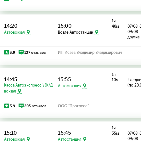
1ч
14:20
16:00
40м
07/08, 
09/08
Автовокзал
Возле Автостанции
другие
3.9
127 отзывов
ИП Исаев Владимир Владимирович
1ч
14:45
15:55
10м
Ежедн
Касса Автоэкспресс \ Ж/Д
(по 20.
Автостанция
вокзал
3.9
205 отзывов
ООО "Прогресс"
1ч
15:10
16:45
35м
07/08, 
09/08
Автовокзал
Автостанция