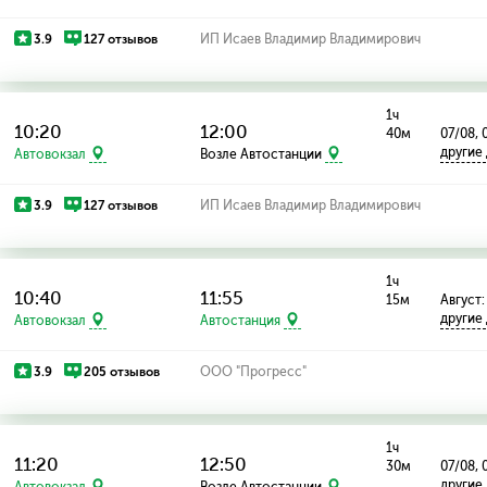
3.9
127 отзывов
ИП Исаев Владимир Владимирович
1ч
10:20
12:00
40м
07/08, 
другие
Автовокзал
Возле Автостанции
3.9
127 отзывов
ИП Исаев Владимир Владимирович
1ч
10:40
11:55
15м
Август:
другие
Автовокзал
Автостанция
3.9
205 отзывов
ООО "Прогресс"
1ч
11:20
12:50
30м
07/08, 
другие
Автовокзал
Возле Автостанции