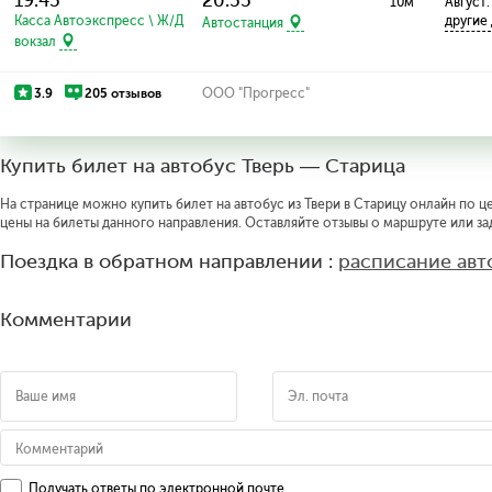
19:45
20:55
10м
Август:
Касса Автоэкспресс \ Ж/Д
другие
Автостанция
вокзал
3.9
205 отзывов
ООО "Прогресс"
Купить билет на автобус Тверь — Старица
На странице можно купить билет на автобус из Твери в Старицу онлайн по це
цены на билеты данного направления. Оставляйте отзывы о маршруте или за
Поездка в обратном направлении :
расписание авт
Комментарии
Получать ответы по электронной почте