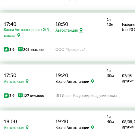
1ч
17:40
18:50
10м
Ежедн
Касса Автоэкспресс \ Ж/Д
(по 20.
Автостанция
вокзал
3.9
205 отзывов
ООО "Прогресс"
1ч
17:50
19:20
30м
07/08
другие
Автовокзал
Возле Автостанции
3.9
127 отзывов
ИП Исаев Владимир Владимирович
1ч
18:00
19:40
40м
08/08, 
другие
Автовокзал
Возле Автостанции