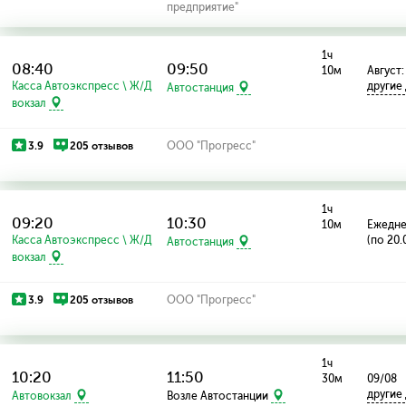
предприятие"
1ч
08:40
09:50
10м
Август:
Касса Автоэкспресс \ Ж/Д
другие
Автостанция
вокзал
3.9
205 отзывов
ООО "Прогресс"
1ч
09:20
10:30
10м
Ежедн
Касса Автоэкспресс \ Ж/Д
(по 20.
Автостанция
вокзал
3.9
205 отзывов
ООО "Прогресс"
1ч
10:20
11:50
30м
09/08
другие
Автовокзал
Возле Автостанции