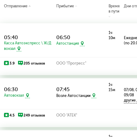
Отправление
Прибытие
Время
Дни от
в пути
1ч
05:40
06:50
10м
Ежедн
Касса Автоэкспресс \ Ж/Д
(по 20.
Автостанция
вокзал
3.9
205 отзывов
ООО "Прогресс"
1ч
06:30
07:45
15м
07/08, 
09/08
Автовокзал
Возле Автостанции
другие
4.5
249 отзывов
ООО "АТЕК"
1ч