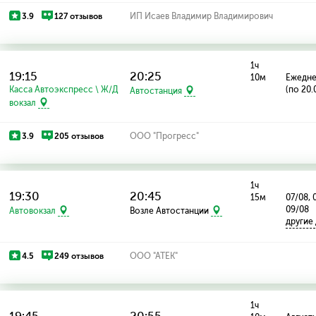
3.9
127 отзывов
ИП Исаев Владимир Владимирович
1ч
19:15
20:25
10м
Ежедн
Касса Автоэкспресс \ Ж/Д
(по 20.
Автостанция
вокзал
3.9
205 отзывов
ООО "Прогресс"
1ч
19:30
20:45
15м
07/08, 
09/08
Автовокзал
Возле Автостанции
другие
4.5
249 отзывов
ООО "АТЕК"
1ч