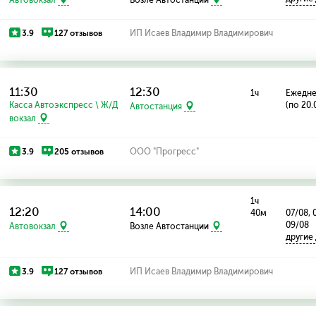
3.9
127 отзывов
ИП Исаев Владимир Владимирович
11:30
12:30
1ч
Ежедн
Касса Автоэкспресс \ Ж/Д
(по 20.
Автостанция
вокзал
3.9
205 отзывов
ООО "Прогресс"
1ч
12:20
14:00
40м
07/08, 
09/08
Автовокзал
Возле Автостанции
другие
3.9
127 отзывов
ИП Исаев Владимир Владимирович