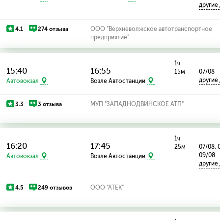
другие
4.1
274 отзыва
ООО "Верхневолжское автотранспортное
предприятие"
1ч
15:40
16:55
15м
07/08
другие
Автовокзал
Возле Автостанции
3.3
3 отзыва
МУП "ЗАПАДНОДВИНСКОЕ АТП"
1ч
16:20
17:45
25м
07/08, 
09/08
Автовокзал
Возле Автостанции
другие
4.5
249 отзывов
ООО "АТЕК"