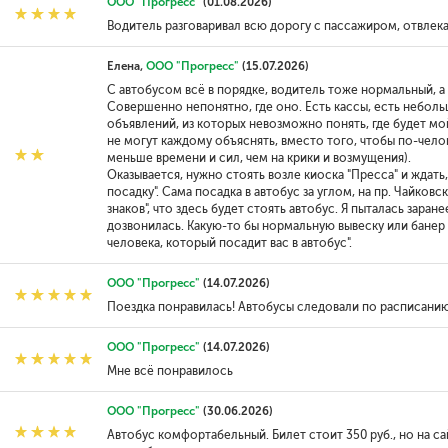
ООО "Прогресс"
(01.08.2026)
Водитель разговаривал всю дорогу с пассажиром, отвлек
Елена,
ООО "Прогресс"
(15.07.2026)
С автобусом всё в порядке, водитель тоже нормальный, а 
Совершенно непонятно, где оно. Есть кассы, есть неболь
объявлений, из которых невозможно понять, где будет мой
не могут каждому объяснять, вместо того, чтобы по-челов
меньше времени и сил, чем на крики и возмущения).
Оказывается, нужно стоять возле киоска "Пресса" и ждать
посадку". Сама посадка в автобус за углом, на пр. Чайков
знаков", что здесь будет стоять автобус. Я пыталась заране
дозвонилась. Какую-то бы нормальную вывеску или банер 
человека, который посадит вас в автобус".
ООО "Прогресс"
(14.07.2026)
Поездка понравилась! Автобусы следовали по расписанию
ООО "Прогресс"
(14.07.2026)
Мне всё понравилось
ООО "Прогресс"
(30.06.2026)
Автобус комфортабельный. Билет стоит 350 руб., но на сай