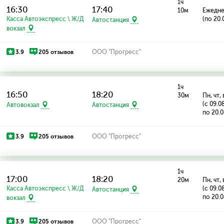
1ч
16:30
17:40
10м
Ежедн
Касса Автоэкспресс \ Ж/Д
(по 20.
Автостанция
вокзал
3.9
205 отзывов
ООО "Прогресс"
1ч
16:50
18:20
30м
Пн, чт, 
(с 09.0
Автовокзал
Автостанция
по 20.0
3.9
205 отзывов
ООО "Прогресс"
1ч
17:00
18:20
20м
Пн, чт, 
Касса Автоэкспресс \ Ж/Д
(с 09.0
Автостанция
по 20.0
вокзал
3.9
205 отзывов
ООО "Прогресс"