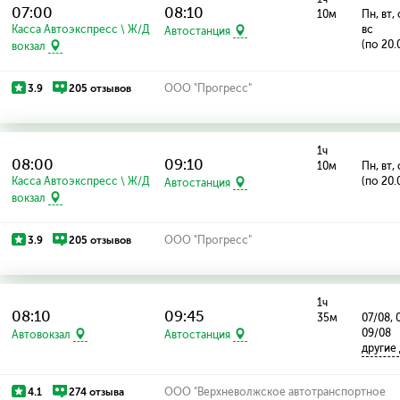
07:00
08:10
10м
Пн, вт, 
Касса Автоэкспресс \ Ж/Д
вс
Автостанция
(по 20.
вокзал
3.9
205 отзывов
ООО "Прогресс"
1ч
08:00
09:10
10м
Пн, вт, 
Касса Автоэкспресс \ Ж/Д
(по 20.
Автостанция
вокзал
3.9
205 отзывов
ООО "Прогресс"
1ч
08:10
09:45
35м
07/08, 
09/08
Автовокзал
Автостанция
другие
4.1
274 отзыва
ООО "Верхневолжское автотранспортное