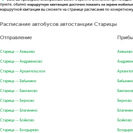
пункте, обычно
маршрутную квитанцию досточно показать на экране мобильн
маршрутной квитанции вы сможете на странице расписания по конкретному
Расписание автобусов автостанции Старицы
Отправление
Прибы
Старица — Акишево
Акишево
Старица — Андриянково
Андриян
Старица — Архангельское
Арханге
Старица — Бабынино
Бабынин
Старица — Бакланово
Баклано
Старица — Берново
Берново
Старица — Благинино
Благини
Старица — Бойково
Бойково
Старица — Болдырево
Болдыре