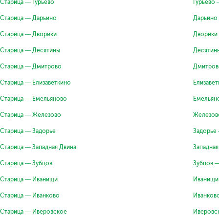
Старица — Гурьево
Гурьево 
Старица — Дарьино
Дарьино
Старица — Дворики
Дворики
Старица — Десятины
Десятин
Старица — Дмитрово
Дмитров
Старица — Елизаветкино
Елизавет
Старица — Емельяново
Емельян
Старица — Железово
Железов
Старица — Задорье
Задорье
Старица — Западная Двина
Западная
Старица — Зубцов
Зубцов 
Старица — Иванищи
Иванищи
Старица — Иванково
Иванков
Старица — Иверовское
Иверовс