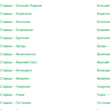
Старица — Большие Лединки
Большие
Старица — Борисково
Бориско
Старица — Бохоново
Бохонов
Старица — Боярниково
Боярник
Старица — Братково
Братков
Старица — Броды
Броды —
Старица — Васильевское
Василье
Старица — Верхний Спасс
Верхний
Старица — Воеводино
Воеводи
Старица — Вяхирево
Вяхирев
Старица — Глазуново
Глазунов
Старица — Горки
Горки —
Старица — Гостенево
Гостене