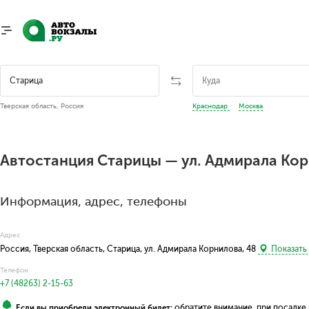
Тверская область, Россия
Краснодар
Москва
Автостанция Старицы — ул. Адмирала Кор
Информация, адрес, телефоны
Адрес
Россия, Тверская область, Старица, ул. Адмирала Корнилова, 48
Показать 
Телефон
+7 (48263) 2-15-63
Если вы приобрели электронный билет:
обратите внимание, при посадке