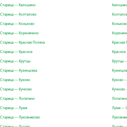
Старица — Калошино
Калошин
Старица — Колталово
Колтало
Старица — Коньково
Коньков
Старица — Кореничено
Коренич
Старица — Красная Поляна
Красная 
Старица — Красное
Красное
Старица — Крутцы
Крутцы 
Старица — Кузнецовка
Кузнецов
Старица — Куково
Куково 
Старица — Кучково
Кучково
Старица — Лопатино
Лопатин
Старица — Лужи
Лужи — 
Старица — Луковниково
Луковни
Старица — Льгово
Льгово 