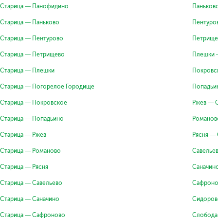
Старица — Панофидино
Паньков
Старица — Паньково
Пентуро
Старица — Пентурово
Петрище
Старица — Петрищево
Плешки 
Старица — Плешки
Покровс
Старица — Погорелое Городище
Попадьи
Старица — Покровское
Ржев — 
Старица — Попадьино
Романов
Старица — Ржев
Рясня —
Старица — Романово
Савелье
Старица — Рясня
Саначин
Старица — Савельево
Сафроно
Старица — Саначино
Сидоров
Старица — Сафроново
Слобода