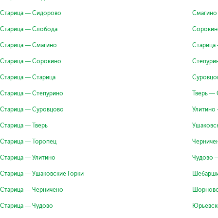
Старица — Сидорово
Смагино
Старица — Слобода
Сорокин
Старица — Смагино
Старица
Старица — Сорокино
Степури
Старица — Старица
Суровцо
Старица — Степурино
Тверь — 
Старица — Суровцово
Улитино
Старица — Тверь
Ушаковс
Старица — Торопец
Черниче
Старица — Улитино
Чудово 
Старица — Ушаковские Горки
Шебарши
Старица — Черничено
Шорново
Старица — Чудово
Юрьевск