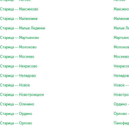
Старица — Максимово
Максимо
Старица — Малинники
Малинни
Старица — Малые Лединки
Малые Л
Старица — Мартьяново
Мартьян
Старица — Молоково
Молоков
Старица — Мосеево
Мосеево
Старица — Некрасово
Некрасо
Старица — Нелидово
Нелидов
Старица — Новое
Новое —
Старица — Новотроицкое
Новотро
Старица — Оленино
Ордино 
Старица — Ордино
Орлово 
Старица — Орлово
Панофид