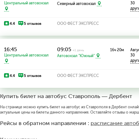
Центральный автовокзал
30
Северный автовокзал
друг
4.4
5 отзывов
ООО ФЕСТ ЭКСПРЕСС
16:45
09:05
16ч 20м
Авгус
+1 день
Центральный автовокзал
30
Автовокзал "Южный"
друг
4.4
5 отзывов
ООО ФЕСТ ЭКСПРЕСС
Купить билет на автобус Ставрополь — Дербент
На странице можно купить билет на автобус из Ставрополя в Дербент онлайн
актуальные цены на билеты данного направления. Оставляйте отзывы о марш
Рейсы в обратном направлении :
расписание авто