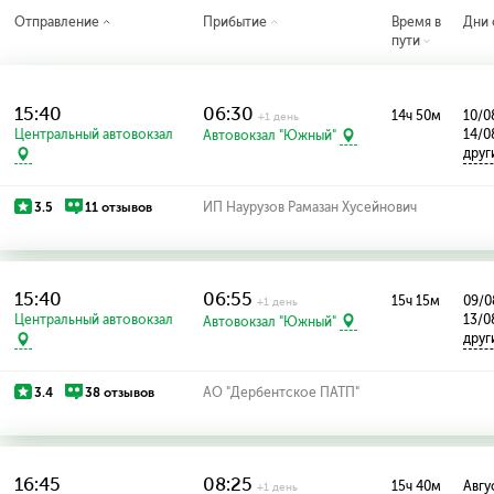
Отправление
Прибытие
Время в
Дни 
пути
15:40
06:30
14ч 50м
10/0
+1 день
Центральный автовокзал
14/0
Автовокзал "Южный"
друг
3.5
11 отзывов
ИП Наурузов Рамазан Хусейнович
15:40
06:55
15ч 15м
09/0
+1 день
Центральный автовокзал
13/0
Автовокзал "Южный"
друг
3.4
38 отзывов
АО "Дербентское ПАТП"
16:45
08:25
15ч 40м
Авгус
+1 день