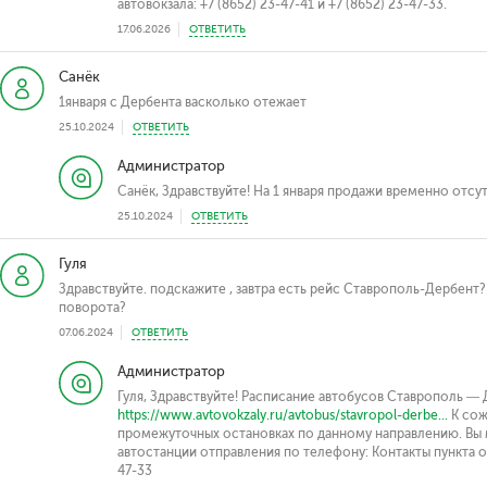
автовокзала: +7 (8652) 23-47-41 и +7 (8652) 23-47-33.
17.06.2026
ОТВЕТИТЬ
Санёк
1января с Дербента васколько отежает
25.10.2024
ОТВЕТИТЬ
Администратор
Санёк, Здравствуйте! На 1 января продажи временно отсу
25.10.2024
ОТВЕТИТЬ
Гуля
Здравствуйте. подскажите , завтра есть рейс Ставрополь-Дербент?
поворота?
07.06.2024
ОТВЕТИТЬ
Администратор
Гуля, Здравствуйте! Расписание автобусов Ставрополь —
https://www.avtovokzaly.ru/avtobus/stavropol-derbe...
К сож
промежуточных остановках по данному направлению. Вы
автостанции отправления по телефону: Контакты пункта от
47-33