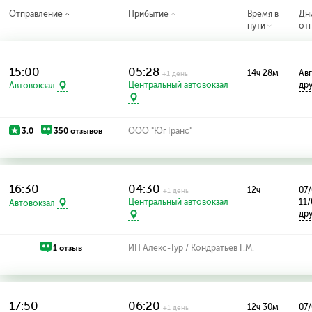
Отправление
Прибытие
Время в
Дн
пути
от
15:00
05:28
14ч 28м
Авг
+1 день
Центральный автовокзал
др
Автовокзал
3.0
350 отзывов
ООО "ЮгТранс"
16:30
04:30
12ч
07/
+1 день
Центральный автовокзал
11/
Автовокзал
др
1 отзыв
ИП Алекс-Тур / Кондратьев Г.М.
17:50
06:20
12ч 30м
07/
+1 день