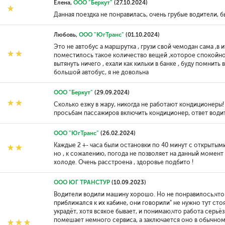
Елена,
ООО "Беркут"
(27.10.2024)
Данная поездка не понравилась, очень грубые водители, 
Любовь,
ООО "ЮгТранс"
(01.10.2024)
Это не автобус а маршрутка , грузи свой чемодан сама ,в 
поместилось такое количество вещей ,которое спокойно в
вытянуть ничего , ехали как кильки в банке , буду помнить 
большой автобус, я не довольна
ООО "Беркут"
(29.09.2024)
Сколько езжу в жару, никогда не работают кондиционеры
просьбам пассажиров включить кондиционер, ответ водите
ООО "ЮгТранс"
(26.02.2024)
Каждые 2 +- часа были остановки по 40 минут с открытым
но , к сожалению, погода не позволяет на данный момент 
холоде. Очень расстроена , здоровье подбито !
ООО ЮГ ТРАНСТУР
(10.09.2023)
Водители водили машину хорошо. Но не понравилось,что 
приближался к их кабине, они говорили" не нужно тут стоя
украдёт, хотя всякое бывает, и понимаю,что работа серьёз
помешает немного сервиса, а заключается оно в обычном