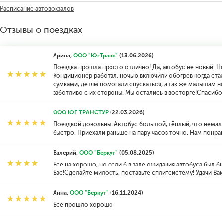
Расписание автовокзалов
Отзывы о поездках
Арина,
ООО "ЮгТранс"
(13.06.2026)
Поездка прошла просто отлично! Да, автобус не новый. Н
Кондиционер работал, ночью включили обогрев когда ст
сумками, детям помогали спускаться, а так же малышам н
заботливо с их стороны. Мы остались в восторге!Спасибо
ООО ЮГ ТРАНСТУР
(22.03.2026)
Поездкой довольны. Автобус большой, тёплый, что немал
быстро. Приехали раньше на пару часов точно. Нам понра
Валерий,
ООО "Беркут"
(05.08.2025)
Всё на хорошо, но если б в зале ожидания автобуса был 
Вас!Сделайте милость, поставьте сплитсистему! Удачи Ва
Анна,
ООО "Беркут"
(16.11.2024)
Все прошло хорошо