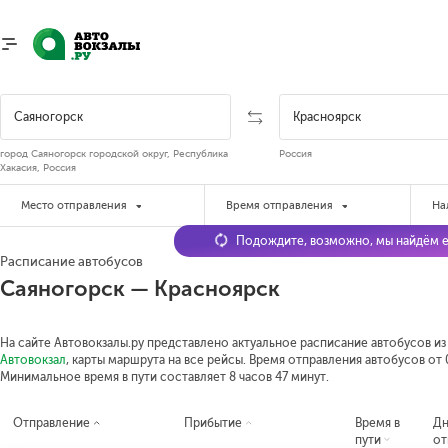
город Саяногорск городской округ, Республика
Россия
Хакасия, Россия
Место отправления
Время отправления
На
Подождите, возможно, мы найдём е
Расписание автобусов
Саяногорск — Красноярск
На сайте Автовокзалы.ру представлено актуальное расписание автобусов из
Автовокзал
, карты маршрута на все рейсы. Время отправления автобусов от 0
Минимальное время в пути составляет 8 часов 47 минут.
Отправление
Прибытие
Время в
Д
пути
от