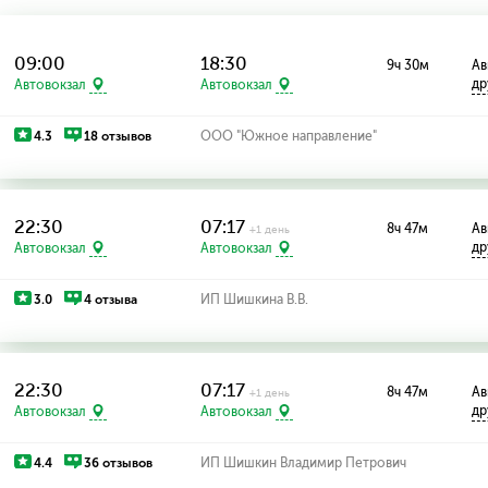
09:00
18:30
9ч 30м
Ав
др
Автовокзал
Автовокзал
4.3
18 отзывов
ООО "Южное направление"
22:30
07:17
8ч 47м
Ав
+1 день
др
Автовокзал
Автовокзал
3.0
4 отзыва
ИП Шишкина В.В.
22:30
07:17
8ч 47м
Ав
+1 день
др
Автовокзал
Автовокзал
4.4
36 отзывов
ИП Шишкин Владимир Петрович