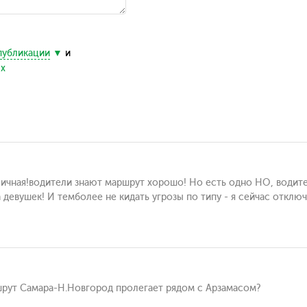
публикации
и
ых
тличная!водители знают маршрут хорошо! Но есть одно НО, водит
а девушек! И темболее не кидать угрозы по типу - я сейчас откл
шрут Самара-Н.Новгород пролегает рядом с Арзамасом?