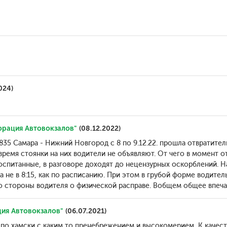
024)
орация Автовокзалов"
(08.12.2022)
 835 Самара - Нижний Новгород с 8 по 9.12.22. прошла отвратител
время стоянки на них водители не объявляют. От чего в момент 
спитанные, в разговоре доходят до нецензурных оскорблений. На 
, а не в 8:15, как по расписанию. При этом в грубой форме водите
со стороны водителя о физической расправе. Вобщем общее впеча
ия Автовокзалов"
(06.07.2021)
о хамски,с каким то пренебрежением и высокомерием, К качеств