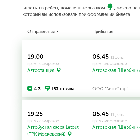
Билеты на рейсы, помеченные значком
, можно не 
который вы использовали при оформлении билета.
Отправление
Прибытие
19:00
06:45
+1 день
время самарское
время московское
Автостанция
Автовокзал "Щербинк
4.3
153 отзыва
ООО "АвтоСтар"
19:25
06:45
+1 день
время самарское
время московское
Автобусная касса Letout
Автовокзал "Щербинк
(ТРК Московский)